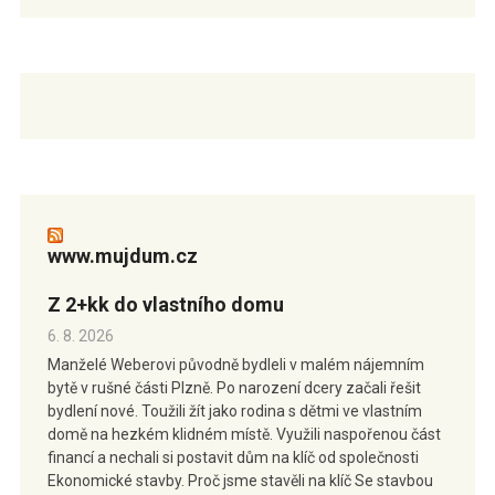
www.mujdum.cz
Z 2+kk do vlastního domu
6. 8. 2026
Manželé Weberovi původně bydleli v malém nájemním
bytě v rušné části Plzně. Po narození dcery začali řešit
bydlení nové. Toužili žít jako rodina s dětmi ve vlastním
domě na hezkém klidném místě. Využili naspořenou část
financí a nechali si postavit dům na klíč od společnosti
Ekonomické stavby. Proč jsme stavěli na klíč Se stavbou