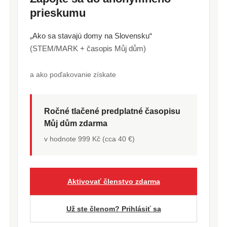
prieskumu
„Ako sa stavajú domy na Slovensku“
(STEM/MARK + časopis Můj dům)
a ako poďakovanie získate
Ročné tlačené predplatné časopisu
Můj dům zdarma
v hodnote 999 Kč (cca 40 €)
Aktivovať členstvo zdarma
Už ste členom? Prihlásiť sa