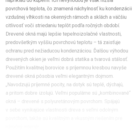
napríklad do kúpeľní. Ich nevýhodou je však nižšia
povrchová teplota, čo znamená náchylnosť ku kondenzácii
vzdušnej vlhkosti na okenných rámoch a sklách a väčšiu
citlivosť voči striedaniu teplôt podľa ročných období.
Drevené okná majú lepšie tepelnoizolačné vlastnosti,
predovšetkým vyššiu povrchovú teplotu – tá zaisťuje
ochranu pred nežiaducou kondenzáciou. Ďalšou výhodou
drevených okien je veľmi dobrá statika a tvarová stálosť.
Použitím kvalitnej borovice s príjemnou kresbou navyše
drevené okná pôsobia veľmi elegantným dojmom.
„Navodzujú príjemné pocity, na dotyk sú teplé, dýchajú,
a pritom dobre izolujú. Veľmi populárne sú „kombinované“
okná – drevené s polyuretánovým povrchom. Spájajú
v sebe vynikajúce vlastnosti dreva s veľmi odolným
povrchom, takže sú kvalitným a vkusným riešením pre
náročný interiér.