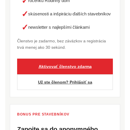
✓
ročenku Rodinný dom
✓
skúsenosti a inšpiráciu ďalších stavebníkov
✓
newsletter s najlepšími článkami
Členstvo je zadarmo, bez záväzkov a registrácia
trvá menej ako 30 sekúnd.
Aktivovať členstvo zdarma
Už ste členom? Prihlásiť sa
BONUS PRE STAVEBNÍKOV
Zapojte sa do anonymného