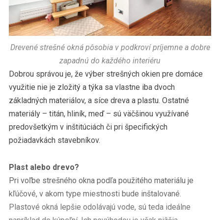
Drevené strešné okná pôsobia v podkroví príjemne a dobre
zapadnú do každého interiéru
Dobrou správou je, že výber strešných okien pre domáce
využitie nie je zložitý a týka sa vlastne iba dvoch
základných materiálov, a síce dreva a plastu. Ostatné
materiály – titán, hliník, meď – sú väčšinou využívané
predovšetkým v inštitúciách či pri špecifických
požiadavkách stavebníkov.
Plast alebo drevo?
Pri voľbe strešného okna podľa použitého materiálu je
kľúčové, v akom type miestnosti bude inštalované.
Plastové okná lepšie odolávajú vode, sú teda ideálne