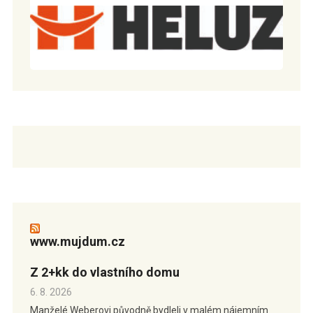
www.mujdum.cz
Z 2+kk do vlastního domu
6. 8. 2026
Manželé Weberovi původně bydleli v malém nájemním