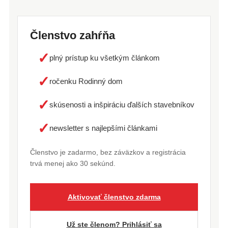
Členstvo zahŕňa
✓
plný prístup ku všetkým článkom
✓
ročenku Rodinný dom
✓
skúsenosti a inšpiráciu ďalších stavebníkov
✓
newsletter s najlepšími článkami
Členstvo je zadarmo, bez záväzkov a registrácia
trvá menej ako 30 sekúnd.
Aktivovať členstvo zdarma
Už ste členom? Prihlásiť sa