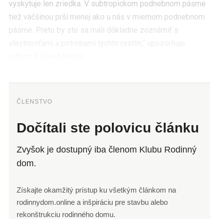
vyskytuje len zriedka. V subtropickom podnebnom pásme
tiež väčšinou prší menej ako u nás v miernom podnebnom
pásme. Preto by ste sa mali dôkladne zoznámiť s
vlastnosťami a potrebami týchto rastlín,“ upozorňuje
odborník David Benda.
ČLENSTVO
Dočítali ste polovicu článku
Zvyšok je dostupný iba členom Klubu Rodinný
dom.
Získajte okamžitý prístup ku všetkým článkom na
rodinnydom.online a inšpiráciu pre stavbu alebo
rekonštrukciu rodinného domu.