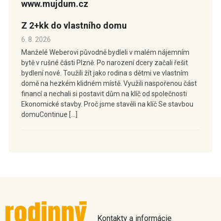
www.mujdum.cz
Z 2+kk do vlastního domu
6. 8. 2026
Manželé Weberovi původně bydleli v malém nájemním
bytě v rušné části Plzně. Po narození dcery začali řešit
bydlení nové. Toužili žít jako rodina s dětmi ve vlastním
domě na hezkém klidném místě. Využili naspořenou část
financí a nechali si postavit dům na klíč od společnosti
Ekonomické stavby. Proč jsme stavěli na klíč Se stavbou
domuContinue […]
Kontakty a informácie