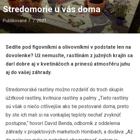
Stredomorie u vás doma
Publikované
7. 7. 2021
Sedíte pod figovníkmi a olivovníkmi v podstate len na
dovolenke? Už nemusíte, rastlinám z južných krajín sa
darí dobre aj v kvetináčoch a prinesú atmosféru juhu
aj do vašej záhrady.
Stredomorské rastliny možno rozdeliť do troch skupín:
úžitkové rastliny, kvitnúce rastliny a palmy. „Tieto rastliny
sú však o niečo citlivejšie ako tie pestované doma, preto
by ste ich mali si na vonkajšej teploty nechať zvyknúť
postupne,“ hovorí David Benda, odborník z oddelenia
záhrady v projektových marketoch Hornbach, a dodáva: „Až