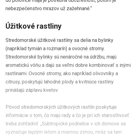
do polovice mája je potrebná obozretnosť, potom je
nebezpečenstvo mrazov už zažehnané.“
Úžitkové rastliny
Stredomorské úžitkové rastliny sa delia na bylinky
(napríklad tymián a rozmarín) a ovocné stromy.
Stredomorské bylinky sú nenáročné na údržbu, majú
aromatickú vôňu a dajú sa veľmi dobre kombinovať s inými
rastlinami. Ovocné stromy, ako napríklad olivovníky a
citrusy, poskytujú lahodné plody a kvitnúce rastliny
prinášajú záplavu kvetov.
Pôvod stredomorských úžitkových rastlín poskytuje
informácie o tom, čo majú rady a čo je pri ich starostlivosť
treba zohľadniť. „Subtropické podnebie v ich domove sa
vyznačuje teplým letom a miernou zimou, mráz sa tam