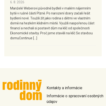
6. 8. 2026
Manželé Weberovi původně bydleli v malém nájemním
bytě v rušné části Plzně. Po narození dcery začali řešit
bydlení nové. Toužili žít jako rodina s dětmi ve vlastním
domě na hezkém klidném místě. Využili naspořenou část
financí a nechali si postavit dům na klíč od společnosti
Ekonomické stavby. Proč jsme stavěli na klíč Se stavbou
domuContinue […]
Kontakty a informácie
Informácie o spracovaní osobných
údajov