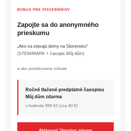
BONUS PRE STAVEBNÍKOV
Zapojte sa do anonymného
prieskumu
„Ako sa stavajú domy na Slovensku“
(STEM/MARK + časopis Můj dům)
a ako poďakovanie získate
Ročné tlačené predplatné časopisu
Můj dům zdarma
v hodnote 999 Kč (cca 40 €)
Aktivovať členstvo zdarma