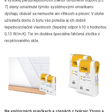
a vysokej paropriepustnosti (faktor difúzneho odporu μ ≤
7) steny omietnuté týmito systémovými omietkami
dýchajú, obávať sa nemusíte ani vlhkosti a plesní. V úlohe
užívateľa domu či bytu vás potešia aj ich dobré
tepelnoizolačné vlastnosti: (tepelný odpor λ10 s hodnotou
0,13 W/m.K). Tie im dodáva špeciálna ľahčená zložka z
recyklovaného skla.
Na vnútorných priečkach a stenách z tvárnic Ytong a