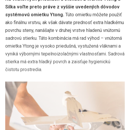
Silka voľte preto práve z vyššie uvedených dôvodov
systémovú omietku Ytong.
Túto omietku môžete použiť
ako finálnu vrstvu, ak však dávate prednosť extra hladkému
povrchu steny, nanášajte v druhej vrstve hladenú vnútornú
sadrovú stierku. Táto kombinácia má rad výhod – vnútorná
omietka Ytong je vysoko priedušná, vystužená vláknami a
vyniká výbornými tepelnoizolačnými vlastnosťami. Sadrová
stierka má extra hladký povrch a zaisťuje hygienickú
čistotu prostredia.