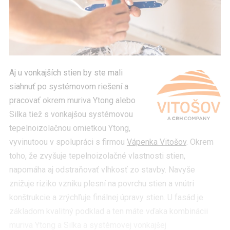
Aj u vonkajších stien by ste mali
siahnuť po systémovom riešení a
pracovať okrem muriva Ytong alebo
Silka tiež s vonkajšou systémovou
tepelnoizolačnou omietkou Ytong,
vyvinutoou v spolupráci s firmou
Vápenka Vitošov
. Okrem
toho, že zvyšuje tepelnoizolačné vlastnosti stien,
napomáha aj odstraňovať vlhkosť zo stavby. Navyše
znižuje riziko vzniku plesní na povrchu stien a vnútri
konštrukcie a zrýchľuje finálnej úpravy stien. U fasád je
základom kvalitný podklad a ten máte vďaka kombinácii
muriva Ytong a Silka a systémovej vonkajšej