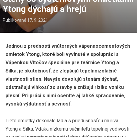
Ytong dýchajú a hrejú
Publikované
17. 9. 2021
Jednou z predností vnútorných vápennocementových
omietok Ytong, ktoré boli vyvinuté v spolupráci s
Vápenkou Vítošov špeciálne pre tvárnice Ytong a
Silka, je skutočnosť, že zlepšujú tepelnoizolačné
vlastnosti stien. Navyše dovoľujú stenám dýchať,
odstraňujú vlhkosť zo stavby a znižujú riziko vzniku
plesní. Pri práci s nimi oceníte aj ľahké spracovanie,
vysokú výdatnosť a pevnosť.
Tieto omietky dokonale ladia s priedušnosťou muriva
Ytong a Silka. Vďaka nízkemu súčiniteľu tepelnej vodivosti