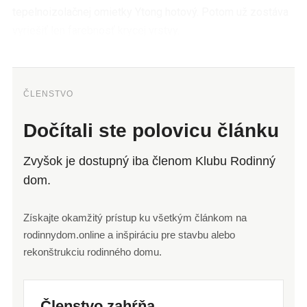
tepelnoizolačnej omietky Ytong hotový. Potom už zostáva
vyriešiť len farebnosť krycej vrstvy.
ČLENSTVO
Dočítali ste polovicu článku
Zvyšok je dostupný iba členom Klubu Rodinný
dom.
Získajte okamžitý prístup ku všetkým článkom na
rodinnydom.online a inšpiráciu pre stavbu alebo
rekonštrukciu rodinného domu.
Členstvo zahŕňa