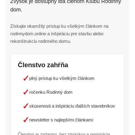
Zvyšok je dostupný iba členom Klubu Rodinný
dom.
Získajte okamžitý prístup ku všetkým článkom na
rodinnydom.online a inšpiráciu pre stavbu alebo
rekonštrukciu rodinného domu.
Členstvo zahŕňa
✓
plný prístup ku všetkým článkom
✓
ročenku Rodinný dom
✓
skúsenosti a inšpiráciu ďalších stavebníkov
✓
newsletter s najlepšími článkami
Členstvo je zadarmo, bez záväzkov a registrácia