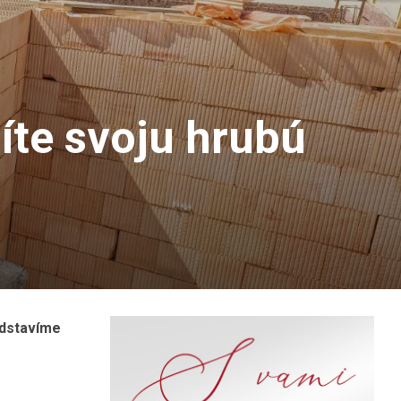
te svoju hrubú
edstavíme