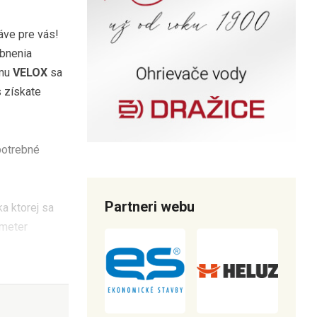
ráve pre vás!
ebnenia
ému
VELOX
sa
 získate
potrebné
Partneri webu
a ktorej sa
 meter