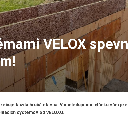
témami VELOX spevní
um!
potrebuje každá hrubá stavba. V nasledujúcom článku vám pr
bniacich systémov od VELOXU.