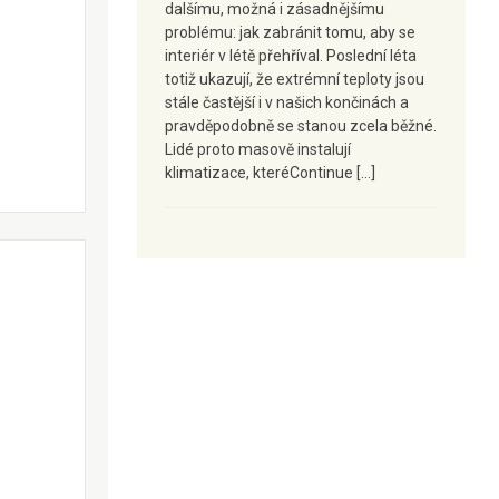
dalšímu, možná i zásadnějšímu
problému: jak zabránit tomu, aby se
interiér v létě přehříval. Poslední léta
totiž ukazují, že extrémní teploty jsou
stále častější i v našich končinách a
pravděpodobně se stanou zcela běžné.
Lidé proto masově instalují
klimatizace, kteréContinue […]