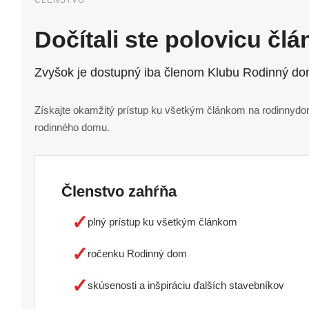
ČLENSTVO
Dočítali ste polovicu čl
Zvyšok je dostupný iba členom Klubu Rodinný do
Získajte okamžitý prístup ku všetkým článkom na rodinnydom.
rodinného domu.
Členstvo zahŕňa
✓
plný prístup ku všetkým článkom
✓
ročenku Rodinný dom
✓
skúsenosti a inšpiráciu ďalších stavebníkov