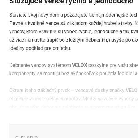
Stužujúce vence rýchlo a jednoducho
Staviate svoj nový dom a požadujete tie najmodernejšie t
Pevné a kvalitné vence sú základom každej hrubej stavby. N
vencov, ktoré však nie sú vôbec rýchle, jednoduché a tak 
už viac nemusíte trápiť so zložitým debnením, navyše po 
ideálny podklad pre omietku.
Debnenie vencov systémom
VELOX
poskytne pre vašu stav
komponenty sa montujú bez akéhokoľvek použitia lepidiel a 
Okrem iného základný prvok – vencové dosky značky
VELO
eliminuje vznik tepelných mostov. Medzi najväčšie výhody pa
obojstranného debnenia zvládnete svojpomocne už za 4 min