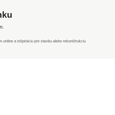
ánku
m.
online a inšpiráciu pre stavbu alebo rekonštrukciu