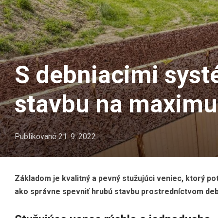
S debniacimi sys
stavbu na maxim
Publikované
21. 9. 2022
Základom je kvalitný a pevný stužujúci veniec, ktorý 
ako správne spevniť hrubú stavbu prostredníctvom de