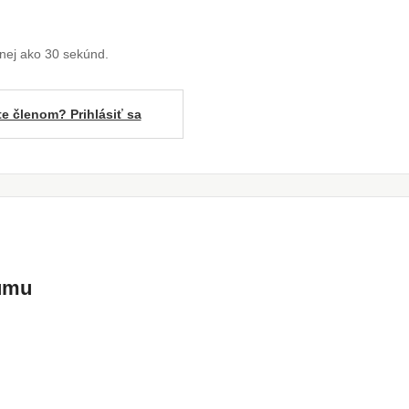
enej ako 30 sekúnd.
te členom? Prihlásiť sa
kumu