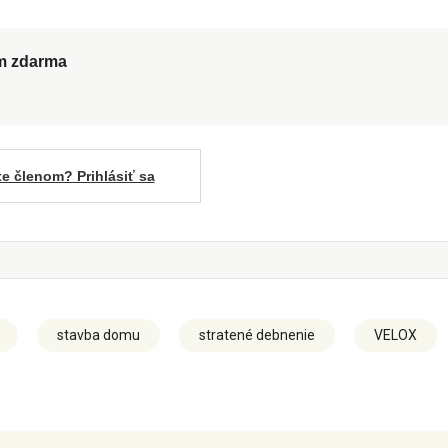
ům zdarma
te členom? Prihlásiť sa
stavba domu
stratené debnenie
VELOX