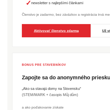
✓
newsletter s najlepšími článkami
Členstvo je zadarmo, bez záväzkov a registrácia trvá m
Aktivovať členstvo zdarma
Už s
BONUS PRE STAVEBNÍKOV
Zapojte sa do anonymného pries
„Ako sa stavajú domy na Slovensku“
(STEM/MARK + časopis Můj dům)
a ako poďakovanie získate