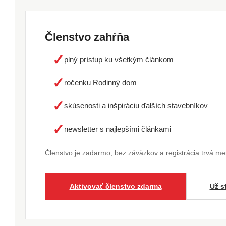
Členstvo zahŕňa
✓
plný prístup ku všetkým článkom
✓
ročenku Rodinný dom
✓
skúsenosti a inšpiráciu ďalších stavebníkov
✓
newsletter s najlepšími článkami
Členstvo je zadarmo, bez záväzkov a registrácia trvá m
Aktivovať členstvo zdarma
Už s