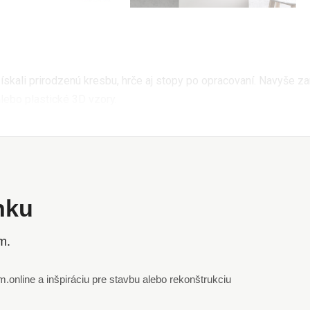
ískali prirodzenú kresbu, hrče aj stopy po opracovaní. Navyše za
lebo plastické 3D vzory.
ánku
m.
online a inšpiráciu pre stavbu alebo rekonštrukciu