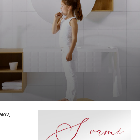
álov,