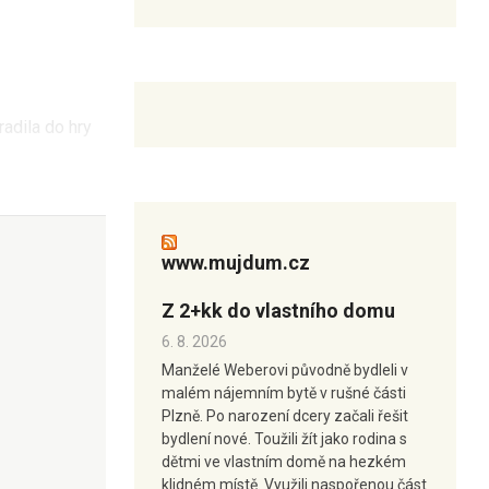
radila do hry
www.mujdum.cz
Z 2+kk do vlastního domu
6. 8. 2026
Manželé Weberovi původně bydleli v
malém nájemním bytě v rušné části
Plzně. Po narození dcery začali řešit
bydlení nové. Toužili žít jako rodina s
dětmi ve vlastním domě na hezkém
klidném místě. Využili naspořenou část