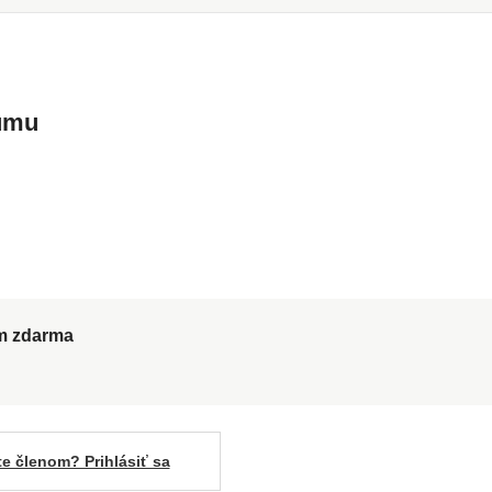
kumu
ům zdarma
te členom? Prihlásiť sa