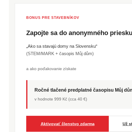
BONUS PRE STAVEBNÍKOV
Zapojte sa do anonymného pries
„Ako sa stavajú domy na Slovensku“
(STEM/MARK + časopis Můj dům)
a ako poďakovanie získate
Ročné tlačené predplatné časopisu Můj d
v hodnote 999 Kč (cca 40 €)
Aktivovať členstvo zdarma
Už s