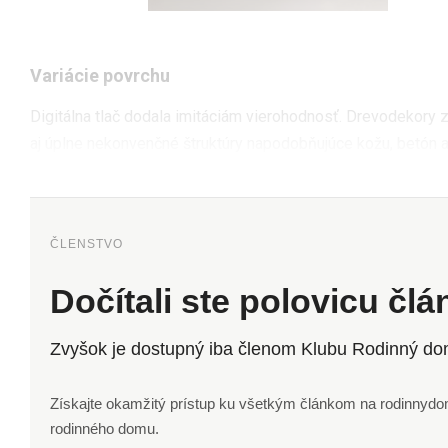
Variácie povrchu
Digitálna tlač dodala imitáciám vierohodnosť. Drevodekory z
aj úplne nekonvenčné štruktúry napodobňujúce kožu, betón a
ČLENSTVO
Dočítali ste polovicu čl
Zvyšok je dostupný iba členom Klubu Rodinný do
Získajte okamžitý prístup ku všetkým článkom na rodinnydom.
rodinného domu.