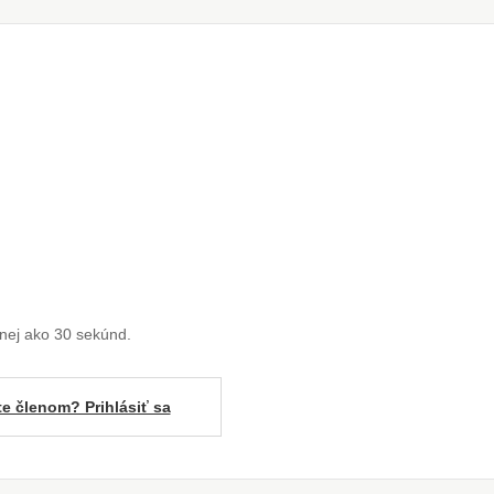
enej ako 30 sekúnd.
te členom? Prihlásiť sa