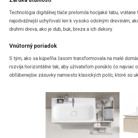
Technológia digitálnej tlače prelomila hocijaké tabu, vrátane
najodvážnejší uchyľovali len k vysoko odolným drevinám, ako
druhmi dreva, ako je dub, buk, breza a ich dekory.
Vnútorný poriadok
S tým, ako sa kúpeľňa časom transformovala na malé domáce 
rozvíja horizontálne tak, aby užívateľom ponúklo čo najviac 
obľúbenejšie zásuvky namiesto klasických políc, ktoré sú u