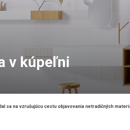
 v kúpeľni
ydal sa na vzrušujúcu cestu objavovania netradičných materi