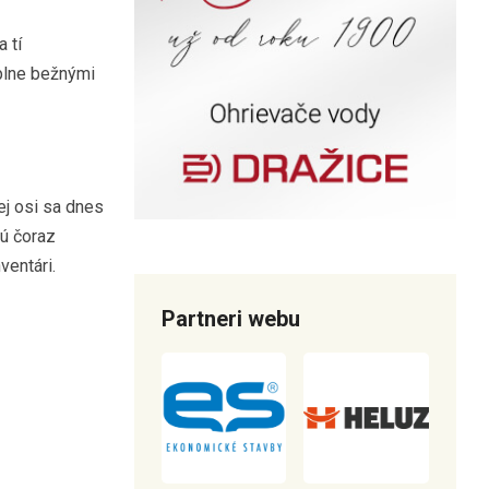
 tí
úplne bežnými
ej osi sa dnes
jú čoraz
ventári.
Partneri webu