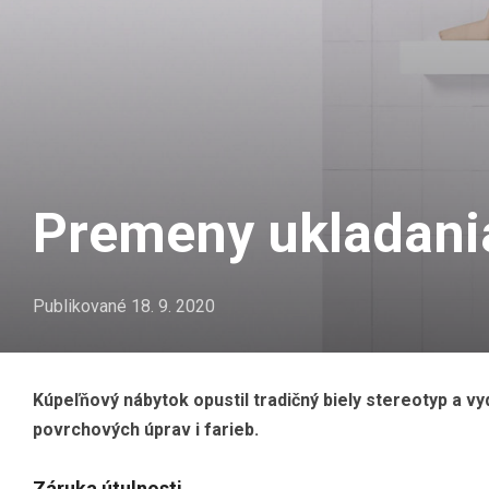
Premeny ukladania
Publikované
18. 9. 2020
Kúpeľňový nábytok opustil tradičný biely stereotyp a v
povrchových úprav i farieb.
Záruka útulnosti