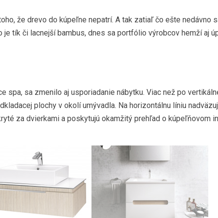
 toho, že drevo do kúpeľne nepatrí. A tak zatiaľ čo ešte nedávno sa
 je tík či lacnejší bambus, dnes sa portfólio výrobcov hemží aj 
spa, sa zmenilo aj usporiadanie nábytku. Viac než po vertikáln
odkladacej plochy v okolí umývadla. Na horizontálnu líniu nadväzu
kryté za dvierkami a poskytujú okamžitý prehľad o kúpeľňovom in