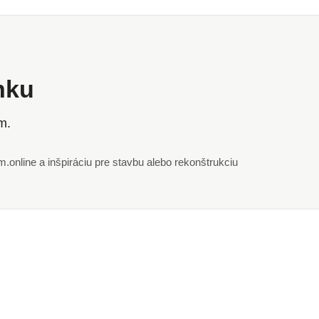
ánku
m.
online a inšpiráciu pre stavbu alebo rekonštrukciu