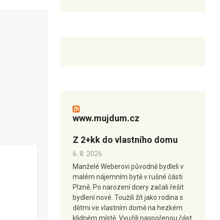
www.mujdum.cz
Z 2+kk do vlastního domu
6. 8. 2026
Manželé Weberovi původně bydleli v
malém nájemním bytě v rušné části
Plzně. Po narození dcery začali řešit
bydlení nové. Toužili žít jako rodina s
dětmi ve vlastním domě na hezkém
klidném místě. Využili naspořenou část