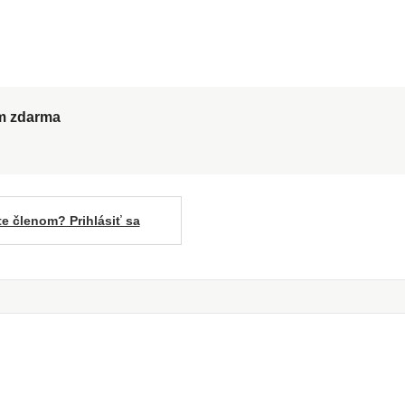
ům zdarma
te členom? Prihlásiť sa