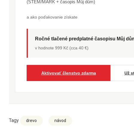
(STEM/MARK + časopis Můj dům)
a ako poďakovanie získate
Ročné tlačené predplatné časopisu Můj d
v hodnote 999 Kč (cca 40 €)
Aktivovať členstvo zdarma
Už s
Tagy
drevo
návod