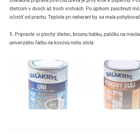
Dôkladná príprava povrchu dreva je prvý krok k úspechu. Pov
štetcom v dvoch až troch vrstvách. Po úplnom zaschnutí mô
očistiť od prachu. Teplota pri natieraní by sa mala pohybov
1.
Pripravte si plochý štetec, brúsnu hubku, paličku na mieš
univerzálnu farbu na kovovú nohu stola.
2.
Zvolený odtieň voskového oleja najprv vyskúšajte na vzor