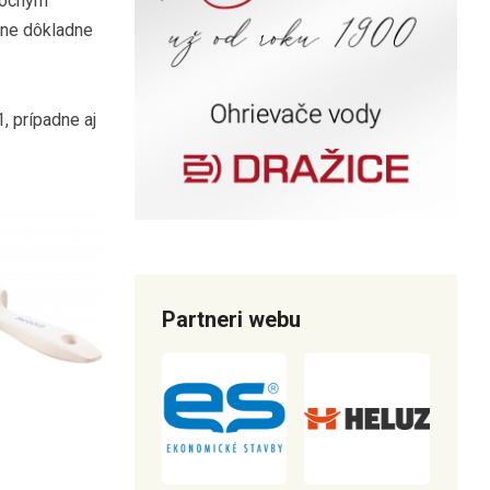
plochým
dne dôkladne
, prípadne aj
Partneri webu