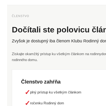
ČLENSTVO
Dočítali ste polovicu čl
Zvyšok je dostupný iba členom Klubu Rodinný do
Získajte okamžitý prístup ku všetkým článkom na rodinnydom.
rodinného domu.
Členstvo zahŕňa
✓
plný prístup ku všetkým článkom
✓
ročenku Rodinný dom