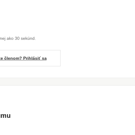
enej ako 30 sekúnd.
te členom? Prihlásiť sa
kumu