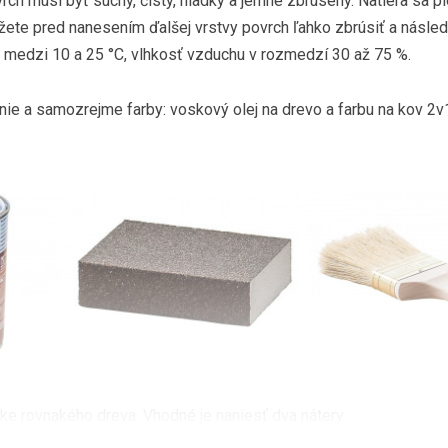
rch musí byť suchý, čistý, hladký a jemne zbrúsený. Natiera sa 
žete pred nanesením ďalšej vrstvy povrch ľahko zbrúsiť a násle
ať medzi 10 a 25 °C, vlhkosť vzduchu v rozmedzí 30 až 75 %.
anie a samozrejme farby: voskový olej na drevo a farbu na kov 2v1
ke rovnakého dreva. Vhodné je naniesť dva nátery.