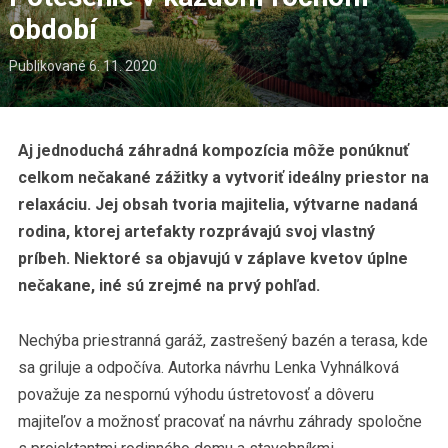
období
Publikované
6. 11. 2020
Aj jednoduchá záhradná kompozícia môže ponúknuť
celkom nečakané zážitky a vytvoriť ideálny priestor na
relaxáciu. Jej obsah tvoria majitelia, výtvarne nadaná
rodina, ktorej artefakty rozprávajú svoj vlastný
príbeh. Niektoré sa objavujú v záplave kvetov úplne
nečakane, iné sú zrejmé na prvý pohľad.
Nechýba priestranná garáž, zastrešený bazén a terasa, kde
sa griluje a odpočíva. Autorka návrhu Lenka Vyhnálková
považuje za nespornú výhodu ústretovosť a dôveru
majiteľov a možnosť pracovať na návrhu záhrady spoločne