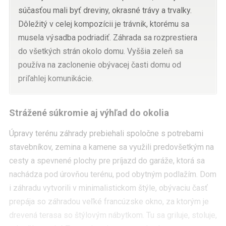
súčasťou mali byť dreviny, okrasné trávy a trvalky.
Dôležitý v celej kompozícii je trávnik, ktorému sa
musela výsadba podriadiť. Záhrada sa rozprestiera
do všetkých strán okolo domu. Vyššia zeleň sa
používa na zaclonenie obývacej časti domu od
priľahlej komunikácie.
Strážené súkromie aj výhľad do okolia
Úpravy terénu záhrady prebiehali spoločne s potrebami
stavebníkov, zemina a kamene sa využili predovšetkým na
cesty a spevnené plochy pre príjazd do garáže, ktorá sa
nachádza pod úrovňou terénu, pod obytným podlažím. Dom
i záhradu vytvorili v minimalistickom štýle, obývaciu časť
prepája so záhradou veľké francúzske okno, za ktorým je
drevená terasa so štýlovým nábytkom. Tu sa griluje, stoluje,