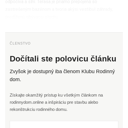
odpočíva a slní. Terasa je priamo prepojená so
zastrešeným bazénom a tvoria akýsi vestibul záhrady,
predĺženú obývaciu plochu.
ČLENSTVO
Dočítali ste polovicu článku
Zvyšok je dostupný iba členom Klubu Rodinný
dom.
Získajte okamžitý prístup ku všetkým článkom na
rodinnydom.online a inšpiráciu pre stavbu alebo
rekonštrukciu rodinného domu.