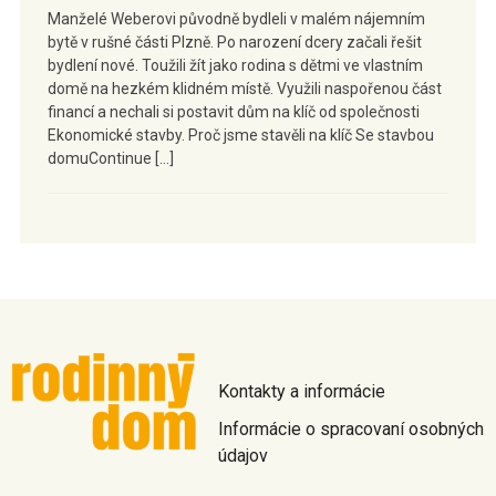
Manželé Weberovi původně bydleli v malém nájemním
bytě v rušné části Plzně. Po narození dcery začali řešit
bydlení nové. Toužili žít jako rodina s dětmi ve vlastním
domě na hezkém klidném místě. Využili naspořenou část
financí a nechali si postavit dům na klíč od společnosti
Ekonomické stavby. Proč jsme stavěli na klíč Se stavbou
domuContinue […]
Kontakty a informácie
Informácie o spracovaní osobných
údajov