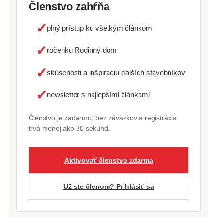
Členstvo zahŕňa
✓
plný prístup ku všetkým článkom
✓
ročenku Rodinný dom
✓
skúsenosti a inšpiráciu ďalších stavebníkov
✓
newsletter s najlepšími článkami
Členstvo je zadarmo, bez záväzkov a registrácia
trvá menej ako 30 sekúnd.
Aktivovať členstvo zdarma
Už ste členom? Prihlásiť sa