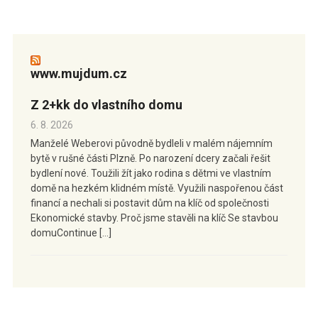
www.mujdum.cz
Z 2+kk do vlastního domu
6. 8. 2026
Manželé Weberovi původně bydleli v malém nájemním
bytě v rušné části Plzně. Po narození dcery začali řešit
bydlení nové. Toužili žít jako rodina s dětmi ve vlastním
domě na hezkém klidném místě. Využili naspořenou část
financí a nechali si postavit dům na klíč od společnosti
Ekonomické stavby. Proč jsme stavěli na klíč Se stavbou
domuContinue […]