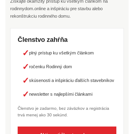
Získajte okamžitý prístup ku všetkým článkom na
rodinnydom.online a inšpiráciu pre stavbu alebo
rekonštrukciu rodinného domu.
Členstvo zahŕňa
✓
plný prístup ku všetkým článkom
✓
ročenku Rodinný dom
✓
skúsenosti a inšpiráciu ďalších stavebníkov
✓
newsletter s najlepšími článkami
Členstvo je zadarmo, bez záväzkov a registrácia
trvá menej ako 30 sekúnd.