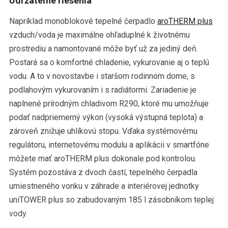
Udržateľné riešenia
Napríklad monoblokové tepelné čerpadlo
aroTHERM plus
vzduch/voda je maximálne ohľaduplné k životnému
prostrediu a namontované môže byť už za jediný deň.
Postará sa o komfortné chladenie, vykurovanie aj o teplú
vodu. A to v novostavbe i staršom rodinnom dome, s
podlahovým vykurovaním i s radiátormi. Zariadenie je
naplnené prírodným chladivom R290, ktoré mu umožňuje
podať nadpriemerný výkon (vysoká výstupná teplota) a
zároveň znižuje uhlíkovú stopu. Vďaka systémovému
regulátoru, internetovému modulu a aplikácii v smartfóne
môžete mať aroTHERM plus dokonale pod kontrolou.
Systém pozostáva z dvoch častí, tepelného čerpadla
umiestneného vonku v záhrade a interiérovej jednotky
uniTOWER plus so zabudovaným 185 l zásobníkom teplej
vody.