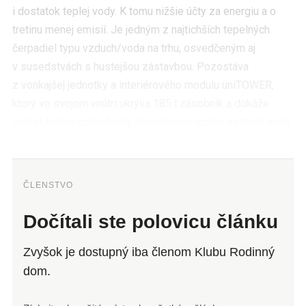
i dostatok teplej vody. K tomu nižšie účty za energiu a o
tretinu menej emisií. Je jedným z najtichších tepelných
čerpadiel typu vzduch/voda na trhu, osvedčeným aj
v susedstvách s hustejšou zástavbou. Pozostáva
z vonkajšej jednotky a interiérového modulu uniTOWER,
ktorý vo svojom vnútri ukrýva 185 l zásobník a dokáže
pokryť bežné požiadavky štvorčlennej rodiny na teplú vodu.
ČLENSTVO
Dočítali ste polovicu článku
Zvyšok je dostupný iba členom Klubu Rodinný
dom.