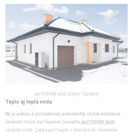
aroTHERM plus (zdroj: Vaillant)
Teplo aj teplá voda
Ak je jednou z požiadaviek jednoduchá, rýchla inštalácia,
riešením môže byť tepelné čerpadlo
aroTHERM Split
vzduch/voda. Zabezpečí teplo v interiéroch, chladenie