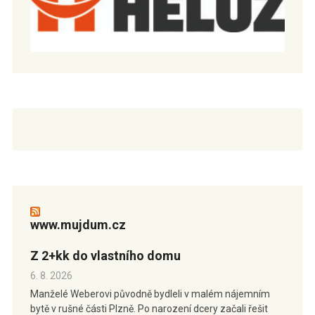
www.mujdum.cz
Z 2+kk do vlastního domu
6. 8. 2026
Manželé Weberovi původně bydleli v malém nájemním
bytě v rušné části Plzně. Po narození dcery začali řešit