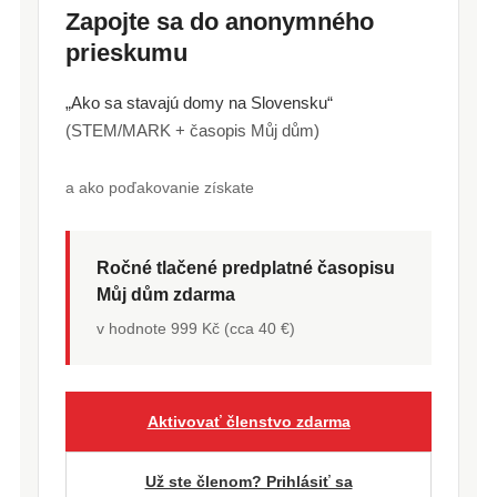
Zapojte sa do anonymného
prieskumu
„Ako sa stavajú domy na Slovensku“
(STEM/MARK + časopis Můj dům)
a ako poďakovanie získate
Ročné tlačené predplatné časopisu
Můj dům zdarma
v hodnote 999 Kč (cca 40 €)
Aktivovať členstvo zdarma
Už ste členom? Prihlásiť sa