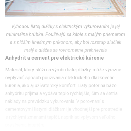
Výhodou liatej dlážky s elektrickým vykurovaním je jej
minimálna hrúbka. Používajú sa káble s malým priemerom
a s nižším lineárnym príkonom, aby bol rozstup slučiek
malý a dlážka sa rovnomerne prehrievala
Anhydrit a cement pre elektrické kúrenie
Materiál, ktorý slúži na výrobu liatej dlážky, môže výrazne
ovplyvniť spôsob používania elektrického dlážkového
kúrenia, ako aj užívateľský komfort. Liaty poter na báze
anhydritu prijíma a vydáva teplo rýchlejšie, čím sa šetria
náklady na prevádzku vykurovania. V porovnaní s
cementovými liatymi dlážkami je vhodnejší pre prostredie
s rýchlymi zmenami teplôt, napríklad vplyvom veľkého
preslnenia interiéru.