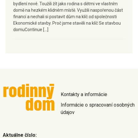
bydlení nové. Toužili žít jako rodina s dětmi ve vlastním
domě na hezkém klidném místě. Využili naspořenou část
financí a nechali si postavit dům na klíč od společnosti
Ekonomické stavby. Proč jsme stavěli na klíč Se stavbou
domuContinue […]
Kontakty a informácie
Informácie o spracovaní osobných
údajov
Aktuálne číslo: