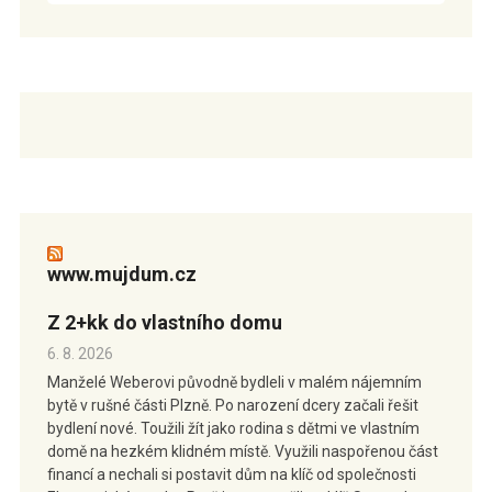
www.mujdum.cz
Z 2+kk do vlastního domu
6. 8. 2026
Manželé Weberovi původně bydleli v malém nájemním
bytě v rušné části Plzně. Po narození dcery začali řešit
bydlení nové. Toužili žít jako rodina s dětmi ve vlastním
domě na hezkém klidném místě. Využili naspořenou část
financí a nechali si postavit dům na klíč od společnosti