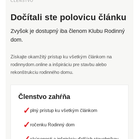
ČLENSTVO
Dočítali ste polovicu článku
Zvyšok je dostupný iba členom Klubu Rodinný
dom.
Získajte okamžitý prístup ku všetkým článkom na
rodinnydom.online a inšpiráciu pre stavbu alebo
rekonštrukciu rodinného domu.
Členstvo zahŕňa
✓
plný prístup ku všetkým článkom
✓
ročenku Rodinný dom
skúsenosti a inšpiráciu ďalších stavebníkov