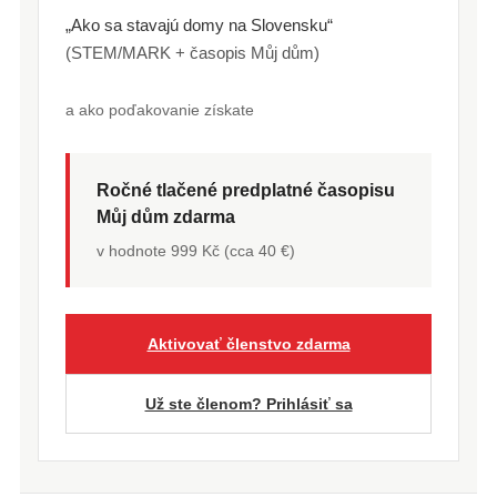
„Ako sa stavajú domy na Slovensku“
(STEM/MARK + časopis Můj dům)
a ako poďakovanie získate
Ročné tlačené predplatné časopisu
Můj dům zdarma
v hodnote 999 Kč (cca 40 €)
Aktivovať členstvo zdarma
Už ste členom? Prihlásiť sa