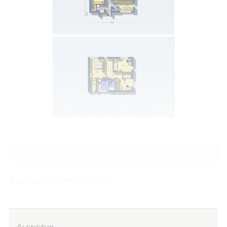
2
Zastavaná plocha
: 104,6 m