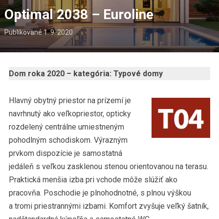
Optimal 2038 – Euroline
Publikované
1. 9. 2020
Dom roka 2020 – kategória: Typové domy
Hlavný obytný priestor na prízemí je
navrhnutý ako veľkopriestor, opticky
rozdelený centrálne umiestneným
pohodlným schodiskom. Výrazným
prvkom dispozície je samostatná
jedáleň s veľkou zasklenou stenou orientovanou na terasu.
Praktická menšia izba pri vchode môže slúžiť ako
pracovňa. Poschodie je plnohodnotné, s plnou výškou
a tromi priestrannými izbami. Komfort zvyšuje veľký šatník,