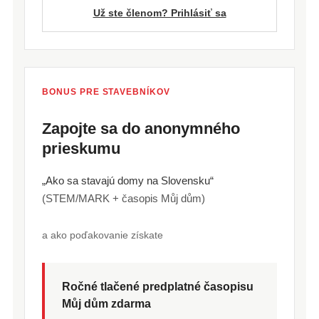
Už ste členom? Prihlásiť sa
BONUS PRE STAVEBNÍKOV
Zapojte sa do anonymného
prieskumu
„Ako sa stavajú domy na Slovensku“
(STEM/MARK + časopis Můj dům)
a ako poďakovanie získate
Ročné tlačené predplatné časopisu
Můj dům zdarma