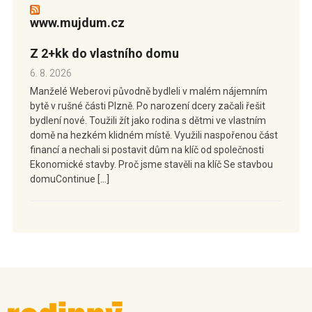
www.mujdum.cz
Z 2+kk do vlastního domu
6. 8. 2026
Manželé Weberovi původně bydleli v malém nájemním
bytě v rušné části Plzně. Po narození dcery začali řešit
bydlení nové. Toužili žít jako rodina s dětmi ve vlastním
domě na hezkém klidném místě. Využili naspořenou část
financí a nechali si postavit dům na klíč od společnosti
Ekonomické stavby. Proč jsme stavěli na klíč Se stavbou
domuContinue […]