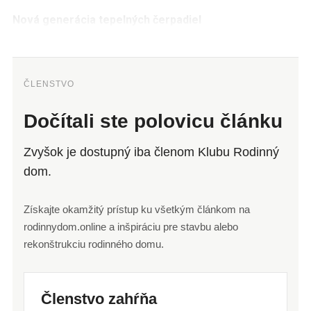
Nová generácia tepelných čerpadiel
ČLENSTVO
Dočítali ste polovicu článku
Zvyšok je dostupný iba členom Klubu Rodinný
dom.
Získajte okamžitý prístup ku všetkým článkom na
rodinnydom.online a inšpiráciu pre stavbu alebo
rekonštrukciu rodinného domu.
Členstvo zahŕňa