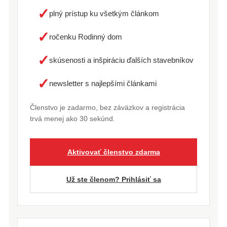
✓
plný prístup ku všetkým článkom
✓
ročenku Rodinný dom
✓
skúsenosti a inšpiráciu ďalších stavebníkov
✓
newsletter s najlepšími článkami
Členstvo je zadarmo, bez záväzkov a registrácia
trvá menej ako 30 sekúnd.
Aktivovať členstvo zdarma
Už ste členom? Prihlásiť sa