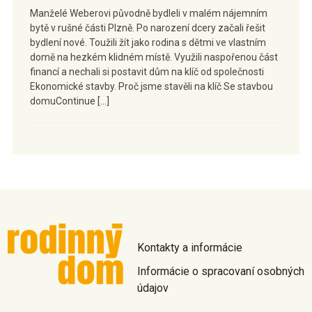
Manželé Weberovi původně bydleli v malém nájemním
bytě v rušné části Plzně. Po narození dcery začali řešit
bydlení nové. Toužili žít jako rodina s dětmi ve vlastním
domě na hezkém klidném místě. Využili naspořenou část
financí a nechali si postavit dům na klíč od společnosti
Ekonomické stavby. Proč jsme stavěli na klíč Se stavbou
domuContinue […]
Kontakty a informácie
Informácie o spracovaní osobných
údajov