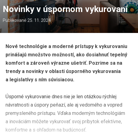
Novinky v úspornom vykurovaní
Publikované
25. 11. 2024
Nové technológie a moderné prístupy k vykurovaniu
prinášajú množstvo možností, ako dosiahnuť tepelný
komfort a zároveň výrazne ušetriť. Pozrime sa na
trendy a novinky v oblasti úsporného vykurovania
a legislatívy s ním súvisiacou.
Úsporné vykurovanie dnes nie je len otázkou rýchlej
návratnosti a úspory peňazí, ale aj vedomého a vopred
premysleného prístupu. Vďaka moderným technológiám
a inováciám môžete vykurovať svoj príbytok efektívne,
komfortne a s ohľadom na budúcnosť.