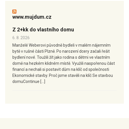
www.mujdum.cz
Z 2+kk do vlastního domu
6. 8. 2026
Manželé Weberovi původně bydleli v malém nájemním
bytě v rušné části Plzně. Po narození dcery začali řešit
bydlení nové. Toužili žít jako rodina s dětmi ve vlastním
domě na hezkém klidném místě. Využili naspořenou část
financí a nechali si postavit dům na klíč od společnosti
Ekonomické stavby. Proč jsme stavěli na klíč Se stavbou
domuContinue […]