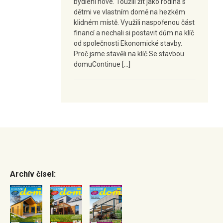
bydlení nové. Toužili žít jako rodina s
dětmi ve vlastním domě na hezkém
klidném místě. Využili naspořenou část
financí a nechali si postavit dům na klíč
od společnosti Ekonomické stavby.
Proč jsme stavěli na klíč Se stavbou
domuContinue […]
Archív čísel: