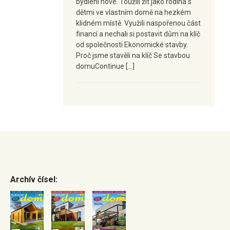
bydlení nové. Toužili žít jako rodina s
dětmi ve vlastním domě na hezkém
klidném místě. Využili naspořenou část
financí a nechali si postavit dům na klíč
od společnosti Ekonomické stavby.
Proč jsme stavěli na klíč Se stavbou
domuContinue […]
Archív čísel: