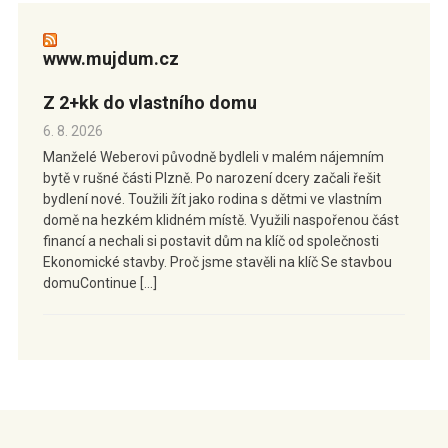
www.mujdum.cz
Z 2+kk do vlastního domu
6. 8. 2026
Manželé Weberovi původně bydleli v malém nájemním
bytě v rušné části Plzně. Po narození dcery začali řešit
bydlení nové. Toužili žít jako rodina s dětmi ve vlastním
domě na hezkém klidném místě. Využili naspořenou část
financí a nechali si postavit dům na klíč od společnosti
Ekonomické stavby. Proč jsme stavěli na klíč Se stavbou
domuContinue […]