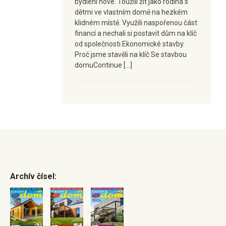
bydlení nové. Toužili žít jako rodina s
dětmi ve vlastním domě na hezkém
klidném místě. Využili naspořenou část
financí a nechali si postavit dům na klíč
od společnosti Ekonomické stavby.
Proč jsme stavěli na klíč Se stavbou
domuContinue […]
Archív čísel: