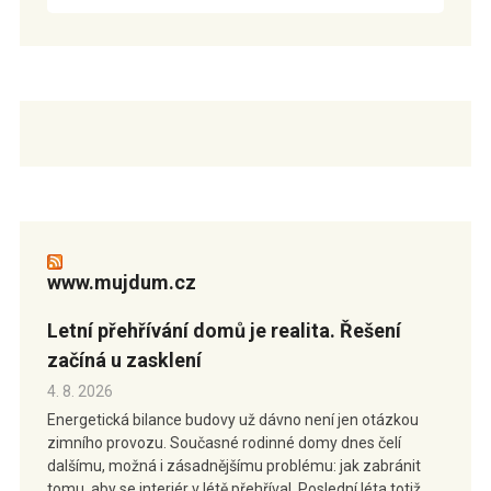
www.mujdum.cz
Letní přehřívání domů je realita. Řešení
začíná u zasklení
4. 8. 2026
Energetická bilance budovy už dávno není jen otázkou
zimního provozu. Současné rodinné domy dnes čelí
dalšímu, možná i zásadnějšímu problému: jak zabránit
tomu, aby se interiér v létě přehříval. Poslední léta totiž