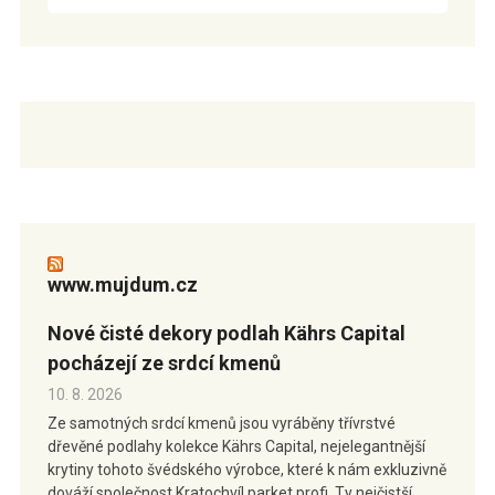
www.mujdum.cz
Nové čisté dekory podlah Kährs Capital
pocházejí ze srdcí kmenů
10. 8. 2026
Ze samotných srdcí kmenů jsou vyráběny třívrstvé
dřevěné podlahy kolekce Kährs Capital, nejelegantnější
krytiny tohoto švédského výrobce, které k nám exkluzivně
dováží společnost Kratochvíl parket profi. Ty nejčistší