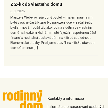
Z 2+kk do vlastního domu
6. 8. 2026
Manželé Weberovi původně bydleli v malém nájemním
bytě v rušné části Plzně. Po narození dcery začali řešit
bydlení nové. Toužili žít jako rodina s dětmi ve vlastním
domě na hezkém klidném místě. Využili naspořenou část
financí a nechali si postavit dům na klíč od společnosti
Ekonomické stavby. Proč jsme stavěli na klíč Se stavbou
domuContinue […]
Kontakty a informácie
Informácie o spracovaní osobných