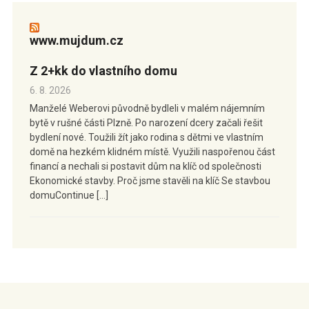
www.mujdum.cz
Z 2+kk do vlastního domu
6. 8. 2026
Manželé Weberovi původně bydleli v malém nájemním
bytě v rušné části Plzně. Po narození dcery začali řešit
bydlení nové. Toužili žít jako rodina s dětmi ve vlastním
domě na hezkém klidném místě. Využili naspořenou část
financí a nechali si postavit dům na klíč od společnosti
Ekonomické stavby. Proč jsme stavěli na klíč Se stavbou
domuContinue […]