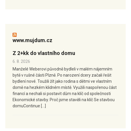
www.mujdum.cz
Z 2+kk do vlastního domu
6. 8. 2026
Manželé Weberovi původně bydleli v malém nájemním
bytě v rušné části Plzně. Po narození dcery začali řešit
bydlení nové. Toužili žít jako rodina s dětmi ve vlastním
domě na hezkém klidném místě. Využili naspořenou část
financí a nechali si postavit dům na klíč od společnosti
Ekonomické stavby. Proč jsme stavěli na klíč Se stavbou
domuContinue […]