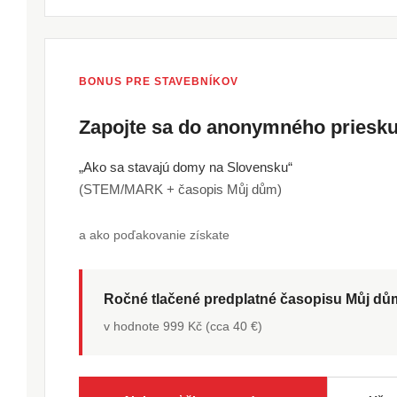
BONUS PRE STAVEBNÍKOV
Zapojte sa do anonymného pries
„Ako sa stavajú domy na Slovensku“
(STEM/MARK + časopis Můj dům)
a ako poďakovanie získate
Ročné tlačené predplatné časopisu Můj d
v hodnote 999 Kč (cca 40 €)