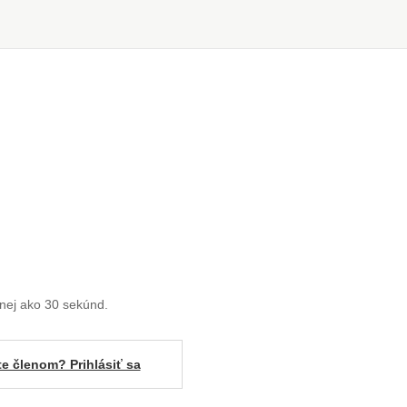
enej ako 30 sekúnd.
te členom? Prihlásiť sa