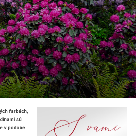
tých farbách,
rdinami sú
še v podobe