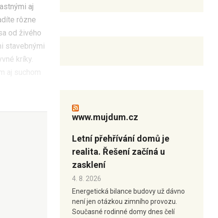
ťastnými aj
adíte rôzne
sa od živého
mi stavebnými
vné kríky.
om aj suchom
www.mujdum.cz
Letní přehřívání domů je
realita. Řešení začíná u
zasklení
4. 8. 2026
Energetická bilance budovy už dávno
není jen otázkou zimního provozu.
Současné rodinné domy dnes čelí