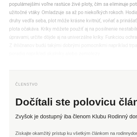
populárnejšími voľne rastúce živé ploty, čím sa eliminuje pot
užitočné vtáky. Omladzuje sa až po niekoľkých rokoch. Hodia
druhy vedľa seba, plot môže krásne kvitnúť, voňať a prináš
plota očakáva. Kríky môžete použiť aj na posilnenie nestab
úpravami, určite dôjde aj na univerzálne kríky. Funkciou och
Z ihličnanov budú takými dobrými pomocníkmi napríklad trpa
poradia napríklad skalníky alebo zemolezy.
ČLENSTVO
Dočítali ste polovicu čl
Zvyšok je dostupný iba členom Klubu Rodinný do
Získajte okamžitý prístup ku všetkým článkom na rodinnydom.