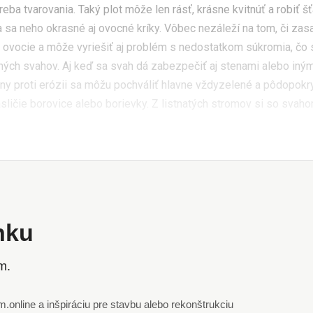
reba tvarovania. Taký plot môže len rásť, krásne kvitnúť a robiť š
 sa neho okrasné aj ovocné kríky. Vôbec nezáleží na tom, či zas
ať ovocie a môže vyriešiť aj problém s nedostatkom súkromia, čo 
ilných svahov. Aj keď sa svah dá zabezpečiť aj stenami alebo iný
rany proti erózii sa môžu pochváliť hlavne vždyzelené a pôdopokry
sličie borovice alebo borievky. Z listnatých stromov si so svah
ánku
m.
online a inšpiráciu pre stavbu alebo rekonštrukciu