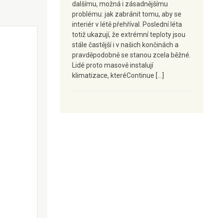
dalšímu, možná i zásadnějšímu
problému: jak zabránit tomu, aby se
interiér v létě přehříval. Poslední léta
totiž ukazují, že extrémní teploty jsou
stále častější i v našich končinách a
pravděpodobně se stanou zcela běžné.
Lidé proto masově instalují
klimatizace, kteréContinue […]