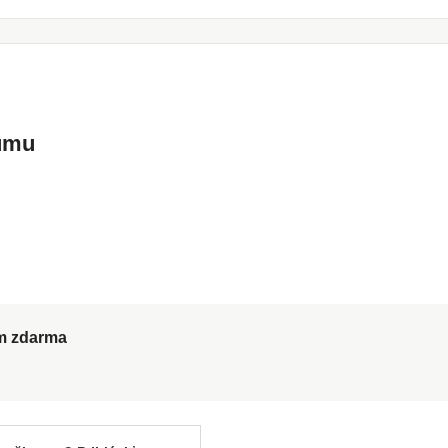
kumu
ům zdarma