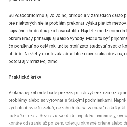
Sú všadeprítomné aj vo voľnej prírode a v záhradách často pr
pre niektorých nie je problém prekonať výšku piatich metrov
najväčšou hodnotou je ich variabilita. Nájdete medzi nimi dru
okrem krásy prinášajú aj ďalšie výhody. Môže to byť príjemn
čo ponúknuť po celý rok, určite stojí zato študovať svet krí
období. Niežeby existovala absolútne univerzálna drevina, u
poteší aj v mrazivej zime.
Praktické kríky
V okrasnej záhrade bude pre vás pri ich výbere, samozrejme,
problémy alebo sa vyrovnať s ťažkými podmienkami. Napríkla
vychutnať sviežu zeleň, nezabudnite sa zamerať na kríky, k
niekoľko rokov. Bez rezu sa obídu napríklad hamamely, ovoc
konáre odstránia až po zem, tolerujú okrasné driene alebo 