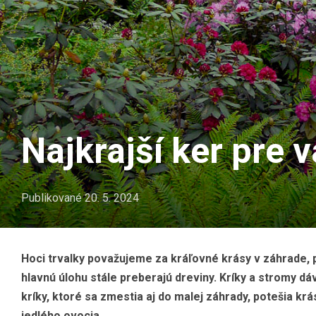
Najkrajší ker pre 
Publikované
20. 5. 2024
Hoci trvalky považujeme za kráľovné krásy v záhrade, p
hlavnú úlohu stále preberajú dreviny. Kríky a stromy d
kríky, ktoré sa zmestia aj do malej záhrady, potešia k
jedlého ovocia.