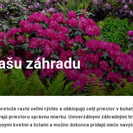
vašu záhradu
retože rastú veľmi rýchlo a obklopujú celý priestor v boha
ávajú priestoru správnu mierku. Univerzálnymi záhradnými h
rásnymi kvetmi a listami a možno dokonca pridajú niečo navy