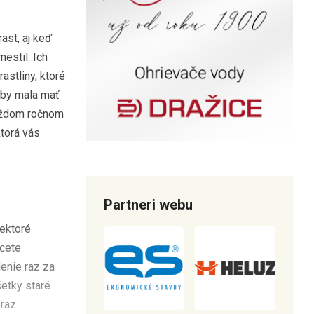
ast, aj keď
estil. Ich
astliny, ktoré
a by mala mať
 každom ročnom
ktorá vás
Partneri webu
iektoré
hcete
enie raz za
šetky staré
oraz