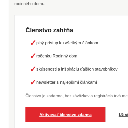
rodinného domu.
Členstvo zahŕňa
✓
plný prístup ku všetkým článkom
✓
ročenku Rodinný dom
✓
skúsenosti a inšpiráciu ďalších stavebníkov
✓
newsletter s najlepšími článkami
Členstvo je zadarmo, bez záväzkov a registrácia trvá m
Aktivovať členstvo zdarma
Už s