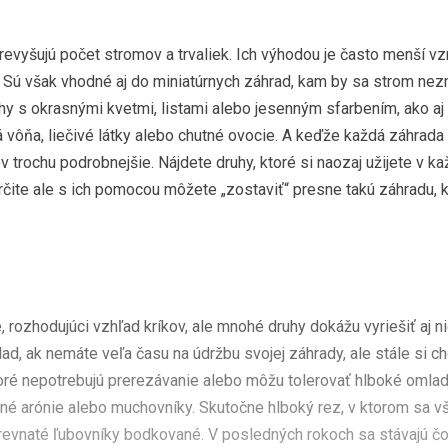
evyšujú počet stromov a trvaliek. Ich výhodou je často menší vzr
. Sú však vhodné aj do miniatúrnych záhrad, kam by sa strom nezm
hy s okrasnými kvetmi, listami alebo jesenným sfarbením, ako aj r
á vôňa, liečivé látky alebo chutné ovocie. A keďže každá záhrad
kov trochu podrobnejšie. Nájdete druhy, ktoré si naozaj užijete v
rčite ale s ich pomocou môžete „zostaviť“ presne takú záhradu, 
 rozhodujúci vzhľad kríkov, ale mnohé druhy dokážu vyriešiť aj n
d, ak nemáte veľa času na údržbu svojej záhrady, ale stále si c
toré nepotrebujú prerezávanie alebo môžu tolerovať hlboké omlad
né arónie alebo muchovníky. Skutočne hlboký rez, v ktorom sa v
drevnaté ľubovníky bodkované. V posledných rokoch sa stávajú č