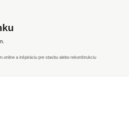
ánku
m.
online a inšpiráciu pre stavbu alebo rekonštrukciu