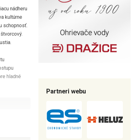
čiacu nádheru
va kultúrne
iu schopnosť.
 štvorcový.
stia.
itu
ostupu
pre hladné
Partneri webu