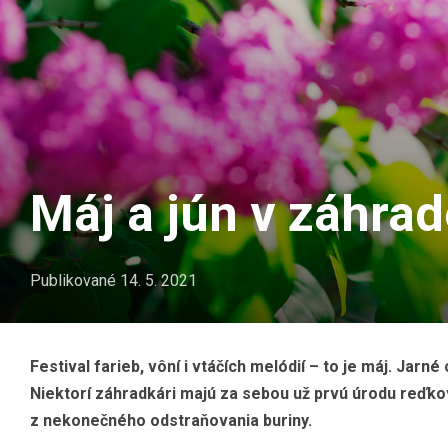
Máj a jún v záhrad
Publikované
14. 5. 2021
Festival farieb, vôní i vtáčích melódií – to je máj. Ja
Niektorí záhradkári majú za sebou už prvú úrodu reďkov
z nekonečného odstraňovania buriny.