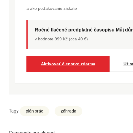
a ako poďakovanie získate
Ročné tlačené predplatné časopisu Můj d
v hodnote 999 Kč (cca 40 €)
Aktivovať členstvo zdarma
Už s
Tagy
plán prác
záhrada
Comments are closed.