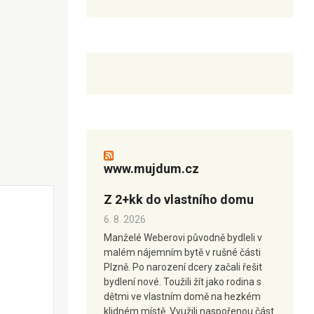
www.mujdum.cz
Z 2+kk do vlastního domu
6. 8. 2026
Manželé Weberovi původně bydleli v
malém nájemním bytě v rušné části
Plzně. Po narození dcery začali řešit
bydlení nové. Toužili žít jako rodina s
dětmi ve vlastním domě na hezkém
klidném místě. Využili naspořenou část