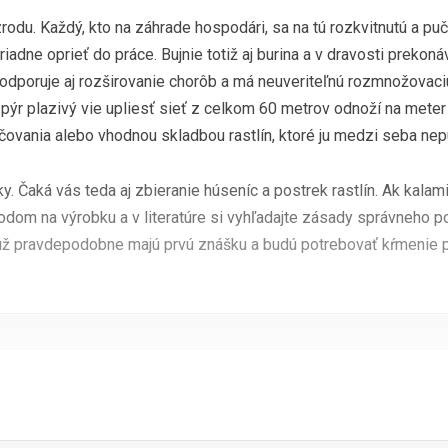
a zrodu. Každý, kto na záhrade hospodári, sa na tú rozkvitnutú a pu
adne oprieť do práce. Bujnie totiž aj burina a v dravosti prekoná
a podporuje aj rozširovanie chorôb a má neuveriteľnú rozmnožovac
ýr plazivý vie upliesť sieť z celkom 60 metrov odnoží na meter
ovania alebo vhodnou skladbou rastlín, ktoré ju medzi seba nepu
y. Čaká vás teda aj zbieranie húseníc a postrek rastlín. Ak kalam
odom na výrobku a v literatúre si vyhľadajte zásady správneho p
é už pravdepodobne majú prvú znášku a budú potrebovať kŕmenie 