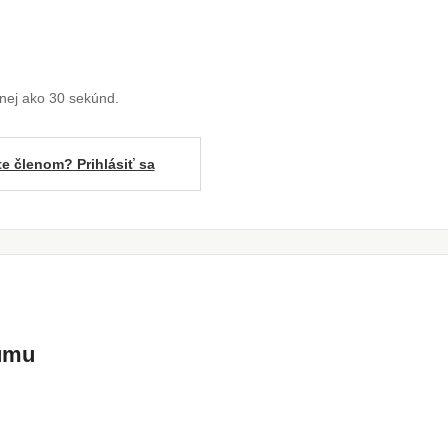
enej ako 30 sekúnd.
te členom? Prihlásiť sa
kumu