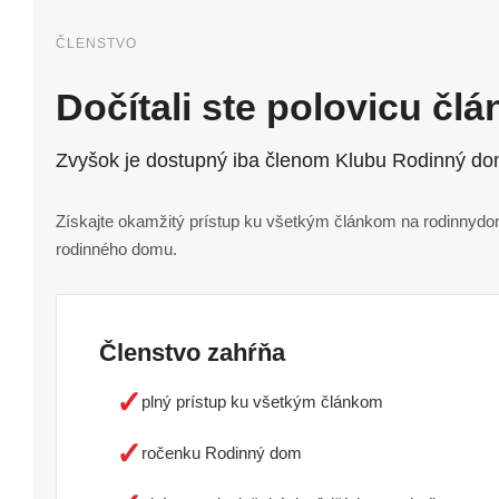
ČLENSTVO
Dočítali ste polovicu čl
Zvyšok je dostupný iba členom Klubu Rodinný do
Získajte okamžitý prístup ku všetkým článkom na rodinnydom.
rodinného domu.
Členstvo zahŕňa
✓
plný prístup ku všetkým článkom
✓
ročenku Rodinný dom