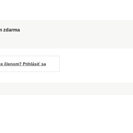
ům zdarma
te členom? Prihlásiť sa