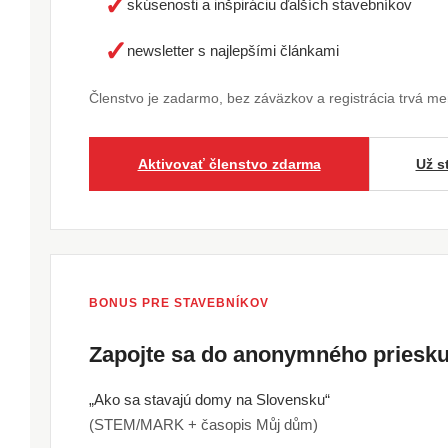
✓
skúsenosti a inšpiráciu ďalších stavebníkov
✓
newsletter s najlepšími článkami
Členstvo je zadarmo, bez záväzkov a registrácia trvá m
Aktivovať členstvo zdarma
Už s
BONUS PRE STAVEBNÍKOV
Zapojte sa do anonymného pries
„Ako sa stavajú domy na Slovensku“
(STEM/MARK + časopis Můj dům)