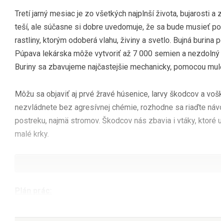
Tretí jarný mesiac je zo všetkých najplnší života, bujarosti 
teší, ale súčasne si dobre uvedomuje, že sa bude musieť pori
rastliny, ktorým odoberá vlahu, živiny a svetlo. Bujná burin
Púpava lekárska môže vytvoriť až 7 000 semien a nezdolný p
Buriny sa zbavujeme najčastejšie mechanicky, pomocou mulč
Môžu sa objaviť aj prvé žravé húsenice, larvy škodcov a vošk
nezvládnete bez agresívnej chémie, rozhodne sa riaďte náv
postreku, najmä stromov. Škodcov nás zbavia i vtáky, ktor
malé krky.
Plán prác: