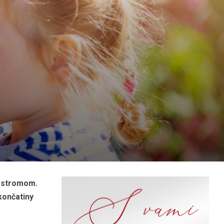
a stromom.
končatiny