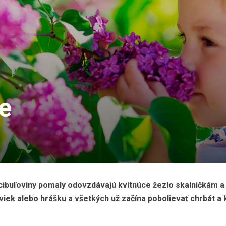
e
rné cibuľoviny pomaly odovzdávajú kvitnúce žezlo skalničkám 
iek alebo hrášku a všetkých už začína pobolievať chrbát a 