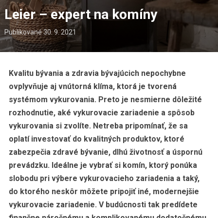
Leier – expert na komíny
Publikované
30. 9. 2021
Kvalitu bývania a zdravia bývajúcich nepochybne
ovplyvňuje aj vnútorná klíma, ktorá je tvorená
systémom vykurovania. Preto je nesmierne dôležité
rozhodnutie, aké vykurovacie zariadenie a spôsob
vykurovania si zvolíte. Netreba pripomínať, že sa
oplatí investovať do kvalitných produktov, ktoré
zabezpečia zdravé bývanie, dlhú životnosť a úspornú
prevádzku. Ideálne je vybrať si komín, ktorý ponúka
slobodu pri výbere vykurovacieho zariadenia a taký,
do ktorého neskôr môžete pripojiť iné, modernejšie
vykurovacie zariadenie. V budúcnosti tak predídete
finančne náročnému a komplikovanému dodatočnému