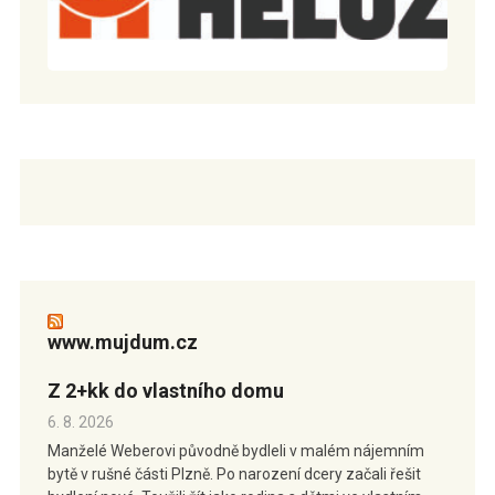
www.mujdum.cz
Z 2+kk do vlastního domu
6. 8. 2026
Manželé Weberovi původně bydleli v malém nájemním
bytě v rušné části Plzně. Po narození dcery začali řešit