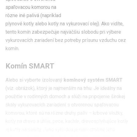
spaľovacou komorou na
rôzne iné palivá (napríklad
plynové kotly alebo kotly na vykurovací olej). Ako vidíte,
tento komín zabezpečuje najväčšiu slobodu pri výbere
vykurovacích zariadení bez potreby prísunu vzduchu cez
komín.
Komín SMART
Alebo si vyberte izolovaný
komínový systém SMART
(viz. obrázok), ktorý je najmenším na trhu. Je ideálny na
použitie v rodinných domoch a slúži na pripojenie širokej
škály vykurovacích zariadení s otvorenou spaľovacou
komorou, ktoré sú na rôzne druhy palív – krbové vložky,
kotly na drevo a uhlie, pece, kachle, drevosplyňujúce kotly
aj kotly na pelety. Jeho výhodou je nepochybne jeho