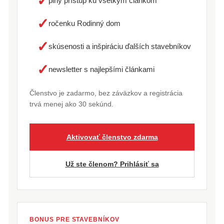
✓
plný prístup ku všetkým článkom
✓
ročenku Rodinný dom
✓
skúsenosti a inšpiráciu ďalších stavebníkov
✓
newsletter s najlepšími článkami
Členstvo je zadarmo, bez záväzkov a registrácia
trvá menej ako 30 sekúnd.
Aktivovať členstvo zdarma
Už ste členom? Prihlásiť sa
BONUS PRE STAVEBNÍKOV