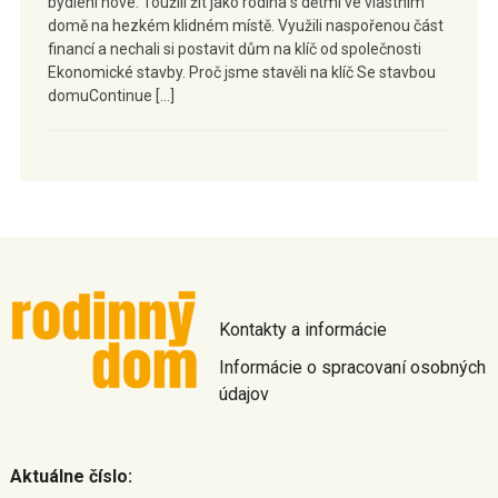
bydlení nové. Toužili žít jako rodina s dětmi ve vlastním
domě na hezkém klidném místě. Využili naspořenou část
financí a nechali si postavit dům na klíč od společnosti
Ekonomické stavby. Proč jsme stavěli na klíč Se stavbou
domuContinue […]
Kontakty a informácie
Informácie o spracovaní osobných
údajov
Aktuálne číslo: