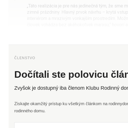
„Táto realizácia je pre nás jedinečná tým, že sme m
zimné prázdniny. Hlavný prvok návrhu – krytá vstup
interiérom a mrazivým vonkajším prostredím. Možno
človek vchádza bez akéhokoľvek marasu,“ hovorí a
ČLENSTVO
Dočítali ste polovicu čl
Zvyšok je dostupný iba členom Klubu Rodinný do
Získajte okamžitý prístup ku všetkým článkom na rodinnydom.
rodinného domu.