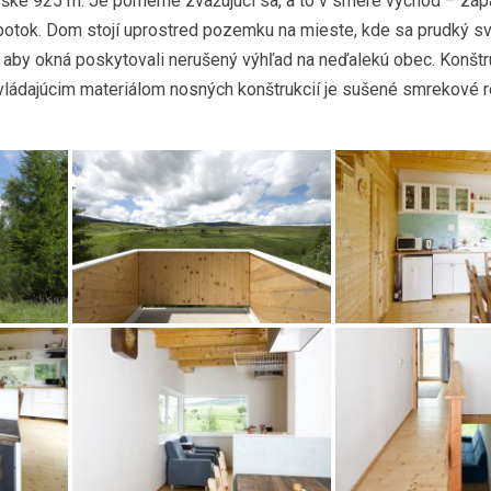
ke 925 m. Je pomerne zvažujúci sa, a to v smere východ – zápa
potok. Dom stojí uprostred pozemku na mieste, kde sa prudký s
ak, aby okná poskytovali nerušený výhľad na neďalekú obec. Konšt
ádajúcim materiálom nosných konštrukcií je sušené smrekové r