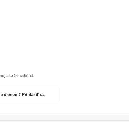
enej ako 30 sekúnd.
te členom? Prihlásiť sa