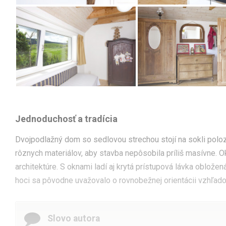
Jednoduchosť a tradícia
Dvojpodlažný dom so sedlovou strechou stojí na sokli poloz
rôznych materiálov, aby stavba nepôsobila príliš masívne. O
architektúre. S oknami ladí aj krytá prístupová lávka oblože
hoci sa pôvodne uvažovalo o rovnobežnej orientácii vzhľadom 
Slovo autora