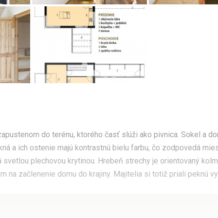
apustenom do terénu, ktorého časť slúži ako pivnica. Sokel a d
kná a ich ostenie majú kontrastnú bielu farbu, čo zodpovedá mies
ná svetlou plechovou krytinou. Hrebeň strechy je orientovaný kolm
na začlenenie domu do krajiny. Majitelia si totiž priali peknú vy