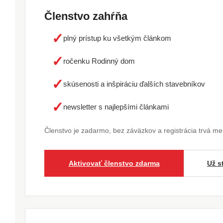
Členstvo zahŕňa
✓
plný prístup ku všetkým článkom
✓
ročenku Rodinný dom
✓
skúsenosti a inšpiráciu ďalších stavebníkov
✓
newsletter s najlepšími článkami
Členstvo je zadarmo, bez záväzkov a registrácia trvá m
Aktivovať členstvo zdarma
Už s