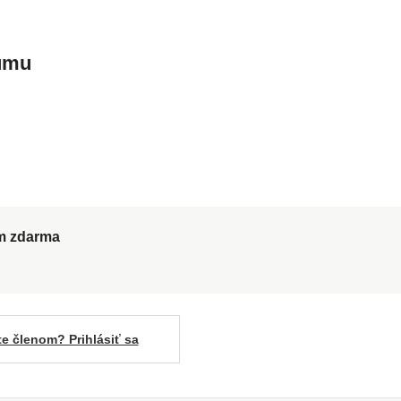
kumu
ům zdarma
te členom? Prihlásiť sa