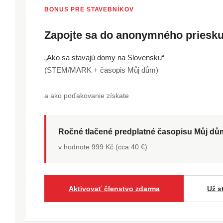
BONUS PRE STAVEBNÍKOV
Zapojte sa do anonymného pries
„Ako sa stavajú domy na Slovensku“
(STEM/MARK + časopis Můj dům)
a ako poďakovanie získate
Ročné tlačené predplatné časopisu Můj d
v hodnote 999 Kč (cca 40 €)
Aktivovať členstvo zdarma
Už s