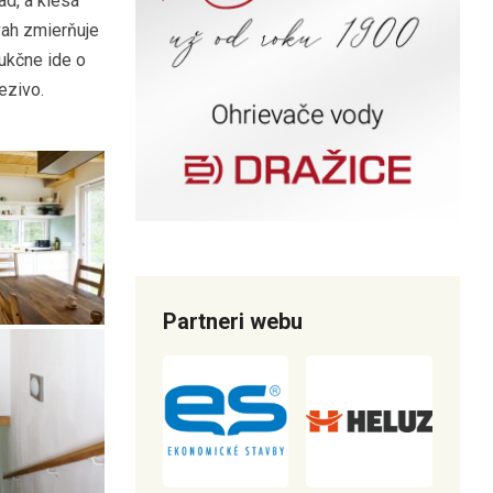
d, a klesá
vah zmierňuje
rukčne ide o
ezivo.
Partneri webu