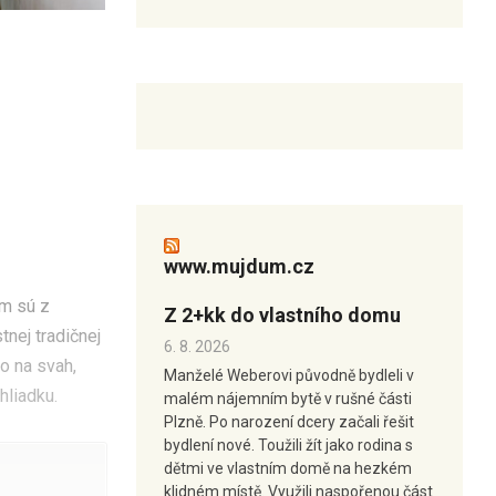
www.mujdum.cz
om sú z
Z 2+kk do vlastního domu
tnej tradičnej
6. 8. 2026
o na svah,
Manželé Weberovi původně bydleli v
hliadku.
malém nájemním bytě v rušné části
Plzně. Po narození dcery začali řešit
bydlení nové. Toužili žít jako rodina s
dětmi ve vlastním domě na hezkém
klidném místě. Využili naspořenou část