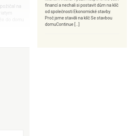
financí a nechali si postavit dům na klíč
 požičal na
od společnosti Ekonomické stavby.
riatym
Proč jsme stavěli na klíč Se stavbou
akže do domu
domuContinue […]