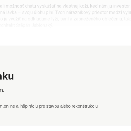
ali možnosť chatu vyskúšať na vlastnej koži, keď nám ju investor
ná lávka – svoju úlohu plní. Tvorí nárazníkový priestor medzi vyh
 ju využiť na odkladanie lyží, saní a zasneženého oblečenia, t
rchitekt Štěpán Jablonský.
ánku
m.
online a inšpiráciu pre stavbu alebo rekonštrukciu