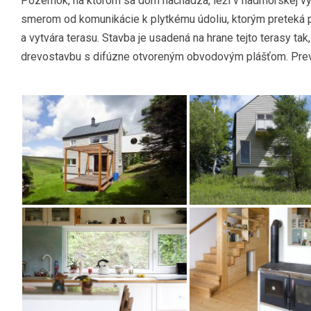
Pozemok, na ktorom sa dom nachádza, leží v nadmorskej výš
smerom od komunikácie k plytkému údoliu, ktorým preteká 
a vytvára terasu. Stavba je usadená na hrane tejto terasy t
drevostavbu s difúzne otvoreným obvodovým plášťom. Prevl