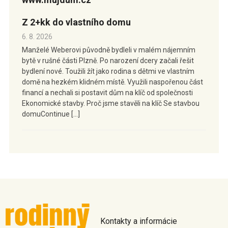
Z 2+kk do vlastního domu
6. 8. 2026
Manželé Weberovi původně bydleli v malém nájemním
bytě v rušné části Plzně. Po narození dcery začali řešit
bydlení nové. Toužili žít jako rodina s dětmi ve vlastním
domě na hezkém klidném místě. Využili naspořenou část
financí a nechali si postavit dům na klíč od společnosti
Ekonomické stavby. Proč jsme stavěli na klíč Se stavbou
domuContinue […]
Kontakty a informácie