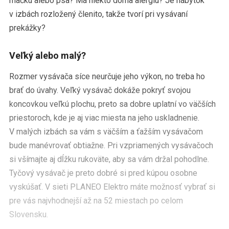
mačku alebo psa? Má niekto doma alergiu? Je nábytok
v izbách rozložený členito, takže tvorí pri vysávaní
prekážky?
Veľký alebo malý?
Rozmer vysávača síce neurčuje jeho výkon, no treba ho
brať do úvahy. Veľký vysávač dokáže pokryť svojou
koncovkou veľkú plochu, preto sa dobre uplatní vo väčších
priestoroch, kde je aj viac miesta na jeho uskladnenie.
V malých izbách sa vám s väčším a ťažším vysávačom
bude manévrovať obtiažne. Pri vzpriamených vysávačoch
si všímajte aj dĺžku rukoväte, aby sa vám držal pohodlne.
Tyčový vysávač je preto dobré si pred kúpou osobne
vyskúšať. V sieti PLANEO Elektro máte možnosť vybrať si
pre vás najvhodnejší až na 52 miestach po celom
Slovensku.