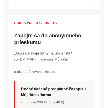
BONUS PRE STAVEBNÍKOV
Zapojte sa do anonymného
prieskumu
„Ako sa stavajú domy na Slovensku“
(STEM/MARK + časopis Můj dům)
a ako poďakovanie získate
Ročné tlačené predplatné časopisu
Můj dům zdarma
v hodnote 999 Kč (cca 40 €)