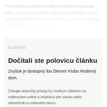
Pri tyčových vysávačoch zvážte aj hmotnosť vysávača.
Ľahký vysávač je pohodlný, najmä ak ho prenášate z izby
do izby. Napríklad tyčový vysávač 4 v 1 s mopom
Sencor
SVC 0625AT
, váži iba 2,5 kg.
ČLENSTVO
Dočítali ste polovicu článku
Zvyšok je dostupný iba členom Klubu Rodinný
dom.
Získajte okamžitý prístup ku všetkým článkom na
rodinnydom.online a inšpiráciu pre stavbu alebo
rekonštrukciu rodinného domu.