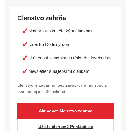
Členstvo zahŕňa
✓
plný prístup ku všetkým článkom
✓
ročenku Rodinný dom
✓
skúsenosti a inšpiráciu ďalších stavebníkov
✓
newsletter s najlepšími článkami
Členstvo je zadarmo, bez záväzkov a registrácia
trvá menej ako 30 sekúnd.
Aktivovať členstvo zdarma
Už ste členom? Prihlásiť sa