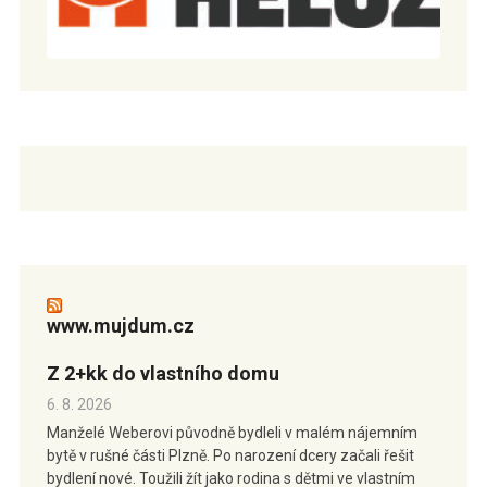
www.mujdum.cz
Z 2+kk do vlastního domu
6. 8. 2026
Manželé Weberovi původně bydleli v malém nájemním
bytě v rušné části Plzně. Po narození dcery začali řešit
bydlení nové. Toužili žít jako rodina s dětmi ve vlastním