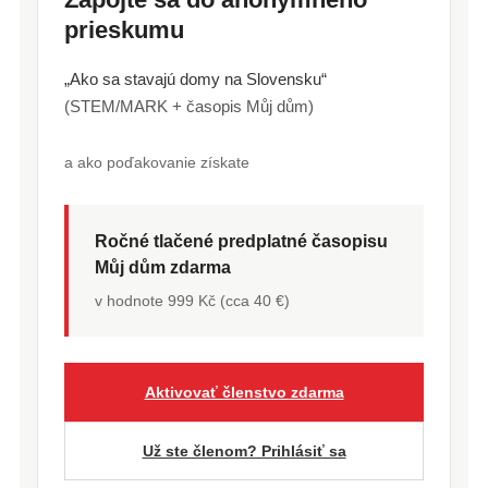
prieskumu
„Ako sa stavajú domy na Slovensku“
(STEM/MARK + časopis Můj dům)
a ako poďakovanie získate
Ročné tlačené predplatné časopisu
Můj dům zdarma
v hodnote 999 Kč (cca 40 €)
Aktivovať členstvo zdarma
Už ste členom? Prihlásiť sa