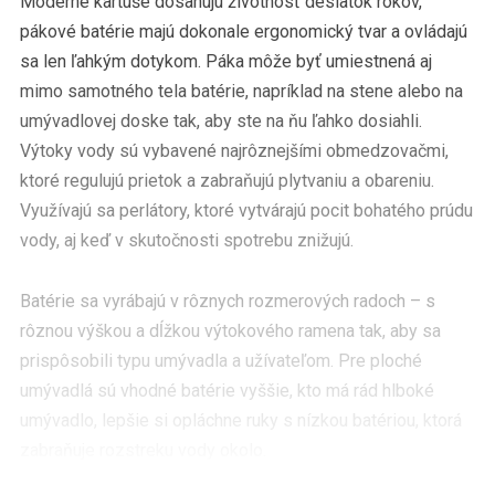
Moderné kartuše dosahujú životnosť desiatok rokov,
pákové batérie majú dokonale ergonomický tvar a ovládajú
sa len ľahkým dotykom. Páka môže byť umiestnená aj
mimo samotného tela batérie, napríklad na stene alebo na
umývadlovej doske tak, aby ste na ňu ľahko dosiahli.
Výtoky vody sú vybavené najrôznejšími obmedzovačmi,
ktoré regulujú prietok a zabraňujú plytvaniu a obareniu.
Využívajú sa perlátory, ktoré vytvárajú pocit bohatého prúdu
vody, aj keď v skutočnosti spotrebu znižujú.
Batérie sa vyrábajú v rôznych rozmerových radoch – s
rôznou výškou a dĺžkou výtokového ramena tak, aby sa
prispôsobili typu umývadla a užívateľom. Pre ploché
umývadlá sú vhodné batérie vyššie, kto má rád hlboké
umývadlo, lepšie si opláchne ruky s nízkou batériou, ktorá
zabraňuje rozstreku vody okolo.