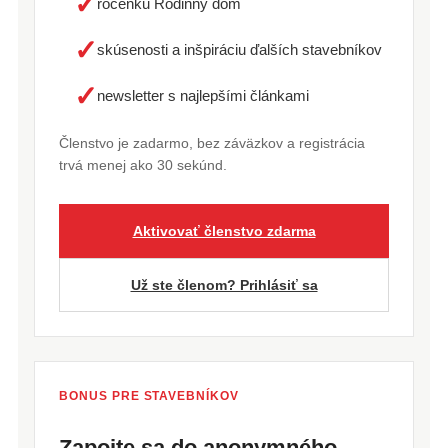
✓
ročenku Rodinný dom
✓
skúsenosti a inšpiráciu ďalších stavebníkov
✓
newsletter s najlepšími článkami
Členstvo je zadarmo, bez záväzkov a registrácia
trvá menej ako 30 sekúnd.
Aktivovať členstvo zdarma
Už ste členom? Prihlásiť sa
BONUS PRE STAVEBNÍKOV
Zapojte sa do anonymného