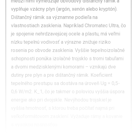
medzi nimi vymedzuje obvodový dištančný rámik a
vyplňuje vzácny plyn (argón, xenón alebo kryptón).
Dištančný rámik sa významne podieľa na
vlastnostiach zasklenia. Napríklad Chromatec Ultra, čo
je spojenie nehrdzavejúcej ocele a plastu, má veľmi
nízku tepelnú vodivosť a výrazne znižuje riziko
rosenia po obvode zasklenia. Vyššie tepelnoizolačné
schopnosti ponúka izolačné trojsklo s tromi tabuľami
a dvomi medzisklenými komorami – vznikajú dve
dutiny pre plyn a pre dištančný rámik. Koeficient
tepelného prestupu sa dostáva na úroveň Ug = 0,5-
0,6 W/m2. K_1, čo je takmer o polovicu vyššia úspora
energie ako pri dvojskle. Nevýhodou trojskiel je
vyššia hmotnosť, s ktorou treba počítať najmä pri
veľkoformátovom zasklení. Vyžaduje rámy a kovanie
s vysokou nosnosťou.