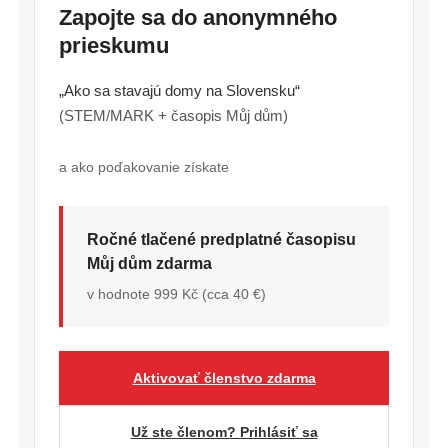
Zapojte sa do anonymného
prieskumu
„Ako sa stavajú domy na Slovensku“
(STEM/MARK + časopis Můj dům)
a ako poďakovanie získate
Ročné tlačené predplatné časopisu
Můj dům zdarma
v hodnote 999 Kč (cca 40 €)
Aktivovať členstvo zdarma
Už ste členom? Prihlásiť sa