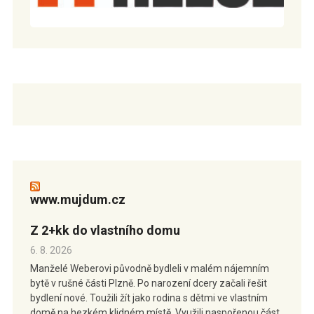
www.mujdum.cz
Z 2+kk do vlastního domu
6. 8. 2026
Manželé Weberovi původně bydleli v malém nájemním
bytě v rušné části Plzně. Po narození dcery začali řešit
bydlení nové. Toužili žít jako rodina s dětmi ve vlastním
domě na hezkém klidném místě. Využili naspořenou část