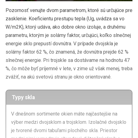
Pozornosť venujte dvom parametrom, ktoré sú určujúce pre
zasklenie. Koeficientu prestupu tepla (Ug, uvádza sa vo
W/m2K), ktorý udáva, ako dobre okno izoluje, a druhému
parametru, ktorým je solárny faktor, určujúci, koľko slnečnej
energie sklo prepustí dovnútra. V prípade dvojskla je
solárny faktor 62 %, čo znamená, že dovnútra prejde 62 %
slnečnej energie. Pri trojskle sa dostávame na hodnotu 47
%, čo môže byť príjemné v lete, v zime už však menej, treba
zvážiť, na akú svetovú stranu je okno orientované.
Typy skla
V dnešnom sortimente okien máte najčastejšie na
výber medzi dvojsklom a trojsklom. Izolačné dvojsklo
je tvorené dvomi tabuľami plochého skla. Priestor