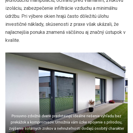
jednoduchú manipuláciu, ochranu pred vlámaním, zvukovú
izoláciu, zabezpečenie infiltrácie vzduchu a minimálnu
údržbu. Pri výbere okien hrajú často dôležitú úlohu
investičné náklady, skúsenosti z praxe však ukázali, že
najlacnejšia ponuka znamená väčšinou aj značný ústupok v
kvalite.
Posuvno-zdvižné dvere predstavujú ideálne riešenie výhľadu bez
prekážok a kompromisov. Umožnia vám úzke spojenie s prírodou,
zvýšenie solárnych ziskov a nehnuteľnosti dodajú osobitý charakter