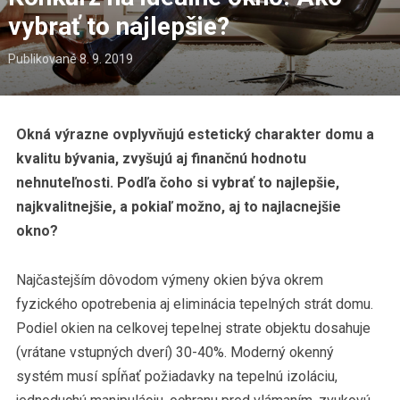
vybrať to najlepšie?
Publikované
8. 9. 2019
Okná výrazne ovplyvňujú estetický charakter domu a
kvalitu bývania, zvyšujú aj finančnú hodnotu
nehnuteľnosti. Podľa čoho si vybrať to najlepšie,
najkvalitnejšie, a pokiaľ možno, aj to najlacnejšie
okno?
Najčastejším dôvodom výmeny okien býva okrem
fyzického opotrebenia aj eliminácia tepelných strát domu.
Podiel okien na celkovej tepelnej strate objektu dosahuje
(vrátane vstupných dverí) 30-40%. Moderný okenný
systém musí spĺňať požiadavky na tepelnú izoláciu,