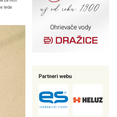
a za nich.
ne teda
Partneri webu