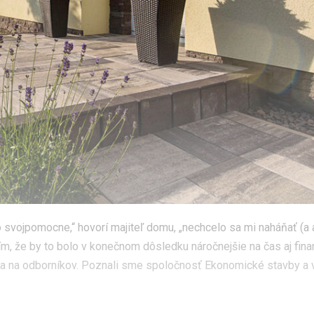
ko svojpomocne,“ hovorí majiteľ domu, „nechcelo sa mi naháňať (a
ím, že by to bolo v konečnom dôsledku náročnejšie na čas aj fin
 sa na odborníkov. Poznali sme spoločnosť Ekonomické stavby a 