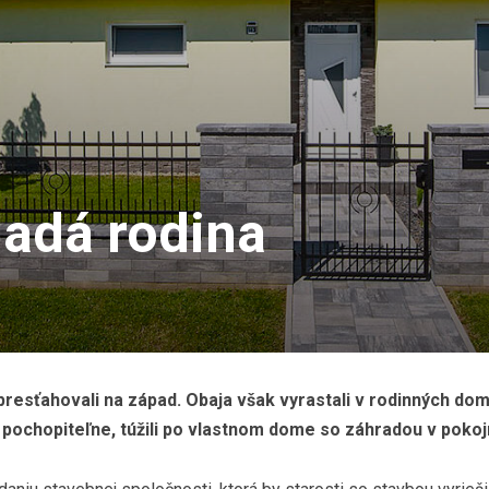
adá rodina
resťahovali na západ. Obaja však vyrastali v rodinných dom
 pochopiteľne, túžili po vlastnom dome so záhradou v pokojn