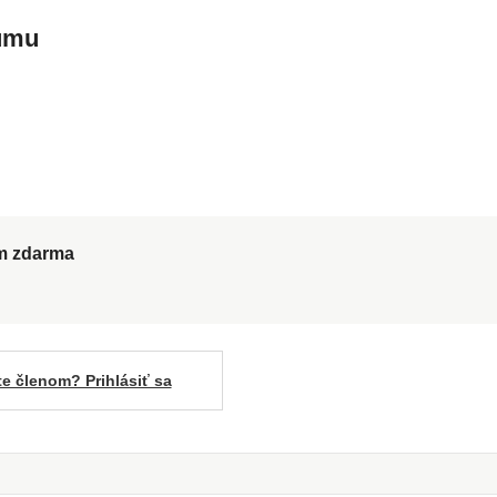
kumu
ům zdarma
te členom? Prihlásiť sa