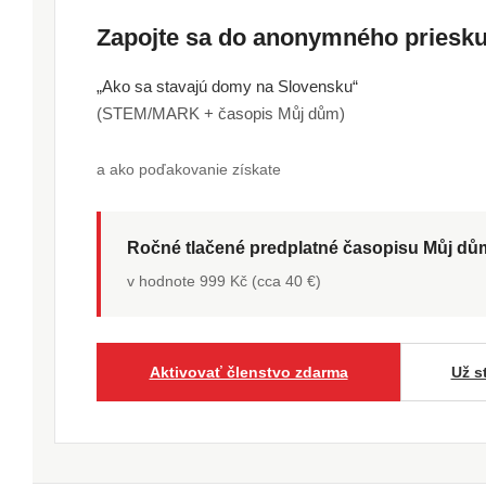
Zapojte sa do anonymného pries
„Ako sa stavajú domy na Slovensku“
(STEM/MARK + časopis Můj dům)
a ako poďakovanie získate
Ročné tlačené predplatné časopisu Můj d
v hodnote 999 Kč (cca 40 €)
Aktivovať členstvo zdarma
Už s