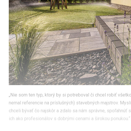
„Nie som ten typ, ktorý by si potreboval či chcel robiť všet
nemal referencie na príslušných) stavebných majstrov. Mysl
chceli bývať čo najskôr a zdalo sa nám správne, spoľahnúť
ich ako profesionálov s dobrými cenami a širokou ponukou.“