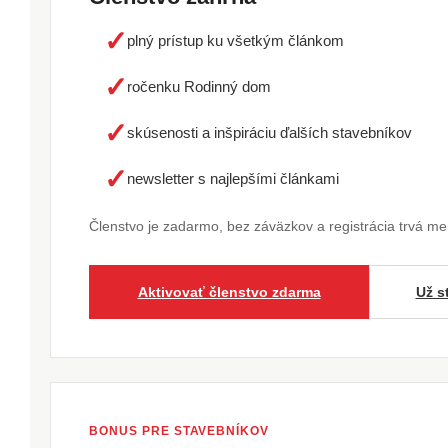
✓
plný prístup ku všetkým článkom
✓
ročenku Rodinný dom
✓
skúsenosti a inšpiráciu ďalších stavebníkov
✓
newsletter s najlepšími článkami
Členstvo je zadarmo, bez záväzkov a registrácia trvá m
Aktivovať členstvo zdarma
Už s
BONUS PRE STAVEBNÍKOV