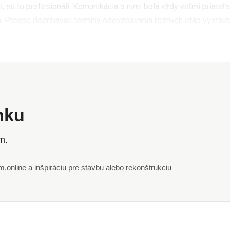
 sú to profesionáli. Komunikácia s nimi bola vždy veľmi priateľsk
. Presne dodržiavali termíny odovzdávania rôznych etáp výstavb
ánku
m.
online a inšpiráciu pre stavbu alebo rekonštrukciu