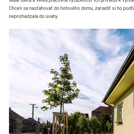
Malé dieťa a veľká pracovná vyťaženosť ich priviedli k vyhľa
Chceli sa nasťahovať do hotového domu, zariadiť si ho podľ
neprichádzala do úvahy.