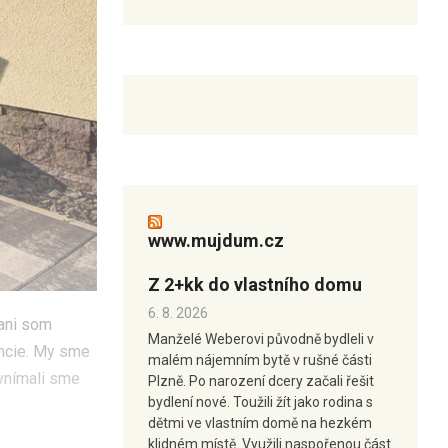
www.mujdum.cz
Z 2+kk do vlastního domu
6. 8. 2026
 ani som
Manželé Weberovi původně bydleli v
ancie. My sme
malém nájemním bytě v rušné části
vnímali sme
Plzně. Po narození dcery začali řešit
bydlení nové. Toužili žít jako rodina s
dětmi ve vlastním domě na hezkém
klidném místě. Využili naspořenou část