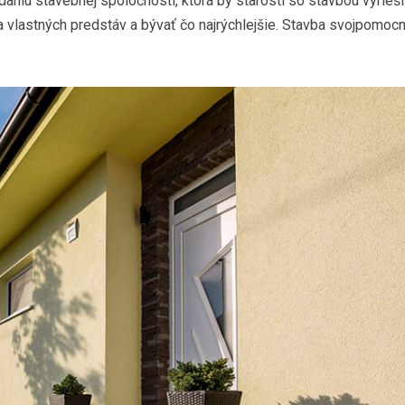
daniu stavebnej spoločnosti, ktorá by starosti so stavbou vyriešil
a vlastných predstáv a bývať čo najrýchlejšie. Stavba svojpomoc