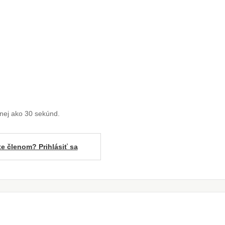
enej ako 30 sekúnd.
te členom? Prihlásiť sa