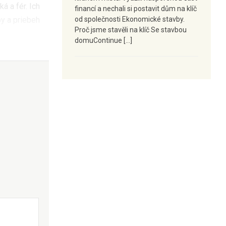
á a fér. Ich
financí a nechali si postavit dům na klíč
y a priebeh
od společnosti Ekonomické stavby.
Proč jsme stavěli na klíč Se stavbou
domuContinue […]