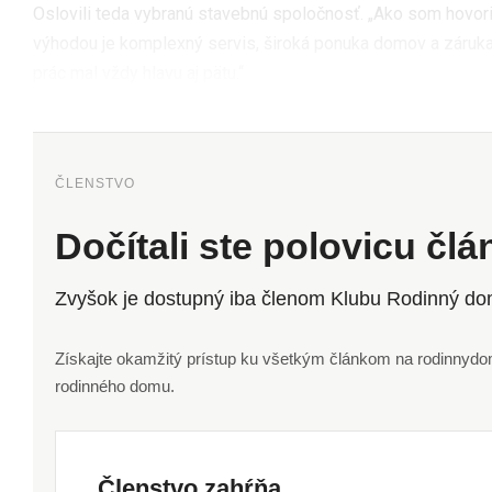
Oslovili teda vybranú stavebnú spoločnosť. „Ako som hovoril,
výhodou je komplexný servis, široká ponuka domov a záruka
prác mal vždy hlavu aj pätu.“
ČLENSTVO
Dočítali ste polovicu čl
Zvyšok je dostupný iba členom Klubu Rodinný do
Získajte okamžitý prístup ku všetkým článkom na rodinnydom.
rodinného domu.
Členstvo zahŕňa