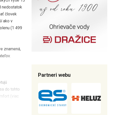
vských vyše 15
ad nedostatok
mať človek
ší ako v
volenu (1 499
ave znamená,
teľov.
Partneri webu
tujú
 sa do tohto
mfort (viac