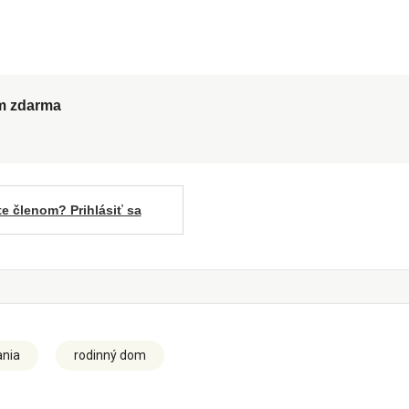
ům zdarma
te členom? Prihlásiť sa
ania
rodinný dom