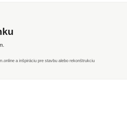
ánku
m.
online a inšpiráciu pre stavbu alebo rekonštrukciu