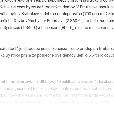
ých rokoch rekordne stúpajú, naposledy v prvom štvrťroku o obro
rýchlejšie ceny bytov než rodinných domov. V Bratislave napríkl
bového bytu v Bratislave s dobrou dostupnosťou (700 eur) môže 
ršieho 3-izbového bytu v Bratislave (2 860 €) je o tisíc eur drah
ou Bystricou (1 846 €) a Lučencom (806 €), o niečo menší voči Z
satelitoch“ je dlhodobo jasne lacnejšie. Tento prístup pri Bratisl
ká Bystrica prišla za posledné dve dekády „len“ o 6,5-tisíc obyva
rať miesto na život na dlhé roky? Realitky hovoria, že ľudia akcep
cesty (napríklad R7 na juhu) by mohli rozšíriť počet obcí, ktoré
ospech bývania ešte ďalej od mesta. Keď sa k tomu pridá väčší ko
mestskej dopravy (najmä vlaky), vyzerá vidiek ako jasný víťaz.