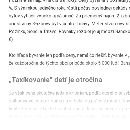
Pozrime sa najprv na čísla a fakty. Ceny bývania v posledn
%. S výnimkou jediného roka rástli počas poslednej dekády 
bytov vytlačil vysoko aj nájomné. Za priemerný nájom 2-iz
priestranný 3-izbový byt v centre Trnavy. Meter štvorcový sta
Pezinku, Senci a Trnave. Rovnaký rozdiel je aj medzi Bansk
€).
Kto hľadá bývanie len podľa ceny, nemá čo riešiť, bývanie v „
že každoročne do týchto obcí pribúda okolo 5 000 ľudí. Bans
„Taxíkovanie“ detí je otročina
Je však cena skutočne jediné kritérium, podľa ktorého si vyb
polhodinovú cestu z domu na vidieku do práce v meste. Nové 
limitu zmestia. Plus ľudia robia viac z domu, čo hovorí v pr
izieb v dome za cenu bytu v meste) a zdanie stále lepšej prí