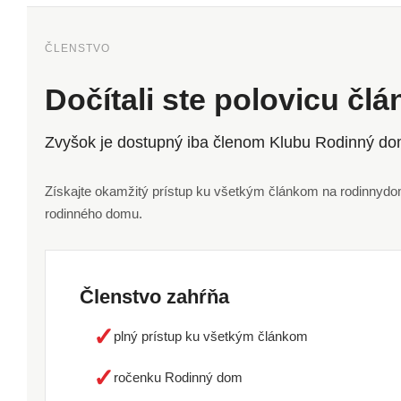
ČLENSTVO
Dočítali ste polovicu čl
Zvyšok je dostupný iba členom Klubu Rodinný do
Získajte okamžitý prístup ku všetkým článkom na rodinnydom.
rodinného domu.
Členstvo zahŕňa
✓
plný prístup ku všetkým článkom
✓
ročenku Rodinný dom