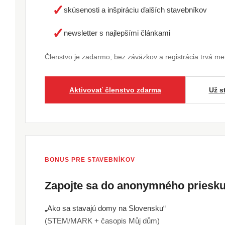
✓
skúsenosti a inšpiráciu ďalších stavebníkov
✓
newsletter s najlepšími článkami
Členstvo je zadarmo, bez záväzkov a registrácia trvá m
Aktivovať členstvo zdarma
Už s
BONUS PRE STAVEBNÍKOV
Zapojte sa do anonymného pries
„Ako sa stavajú domy na Slovensku“
(STEM/MARK + časopis Můj dům)