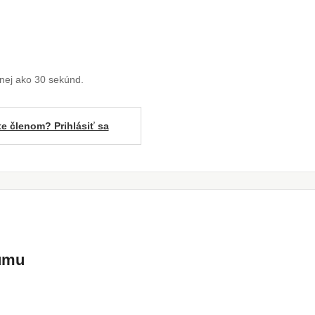
enej ako 30 sekúnd.
te členom? Prihlásiť sa
kumu