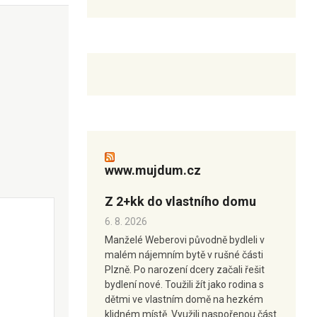
www.mujdum.cz
Z 2+kk do vlastního domu
6. 8. 2026
Manželé Weberovi původně bydleli v
malém nájemním bytě v rušné části
Plzně. Po narození dcery začali řešit
bydlení nové. Toužili žít jako rodina s
dětmi ve vlastním domě na hezkém
klidném místě. Využili naspořenou část