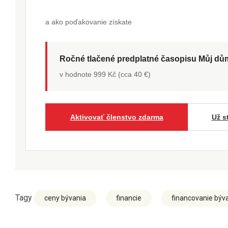
a ako poďakovanie získate
Ročné tlačené predplatné časopisu Můj d
v hodnote 999 Kč (cca 40 €)
Aktivovať členstvo zdarma
Už s
Tagy
ceny bývania
financie
financovanie býv