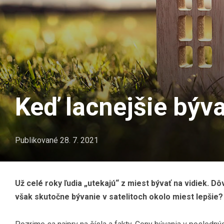
Keď lacnejšie býv
Publikované
28. 7. 2021
Už celé roky ľudia „utekajú“ z miest bývať na vidiek. D
však skutočne bývanie v satelitoch okolo miest lepšie?