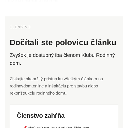
totiž iba nakrájať a okoreniť.
ČLENSTVO
Dočítali ste polovicu článku
Zvyšok je dostupný iba členom Klubu Rodinný
dom.
Získajte okamžitý prístup ku všetkým článkom na
rodinnydom.online a inšpiráciu pre stavbu alebo
rekonštrukciu rodinného domu.
Členstvo zahŕňa