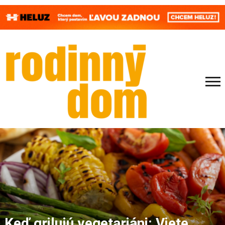
Keď grilujú vegetariáni: Viete