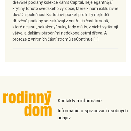
dřevěné podlahy kolekce Kährs Capital, nejelegantnější
krytiny tohoto švédského výrobce, které k nám exkluzivně
dováží společnost Kratochvíl parket profi. Ty nejčistší
dřevěné podlahy se získávají z vnitřních částí kmenů,
které nejsou „pokaženy“ suky, tedy místy, z nichž vyrůstají
větve, a dalšími přírodními nedokonalostmi dřeva. A
protože z vnitřních částí stromů seContinue […]
Kontakty a informácie
Informácie o spracovaní osobných
údajov