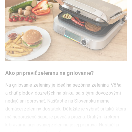
Ako pripraviť zeleninu na grilovanie?
Na grilovanie zeleniny je ideálna sezónna zelenina. Vôňa
a chuť plodov, dozretých na slnku, sa s tými dovozovými
nedajú ani porovnať. Našťastie na Slovensku máme
domácej zeleniny dostatok. Dôležité je vybrať si takú, ktorá
má neporušenú šupu, je pevná a pružná. Druhým krokom
k bravúrne ugrilovanej zelenine je jej príprava. Nestačí ju