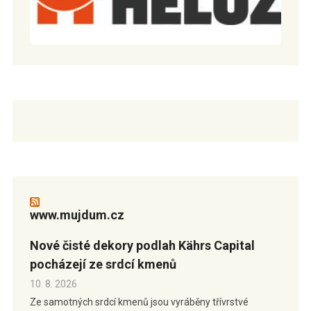
www.mujdum.cz
Nové čisté dekory podlah Kährs Capital
pocházejí ze srdcí kmenů
10. 8. 2026
Ze samotných srdcí kmenů jsou vyráběny třívrstvé