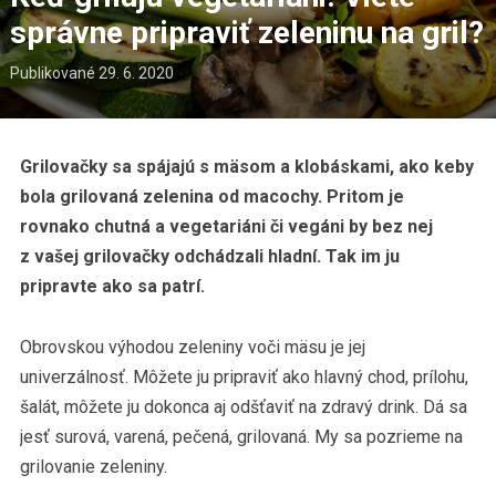
správne pripraviť zeleninu na gril?
Publikované
29. 6. 2020
Grilovačky sa spájajú s mäsom a klobáskami, ako keby
bola grilovaná zelenina od macochy. Pritom je
rovnako chutná a vegetariáni či vegáni by bez nej
z vašej grilovačky odchádzali hladní. Tak im ju
pripravte ako sa patrí.
Obrovskou výhodou zeleniny voči mäsu je jej
univerzálnosť. Môžete ju pripraviť ako hlavný chod, prílohu,
šalát, môžete ju dokonca aj odšťaviť na zdravý drink. Dá sa
jesť surová, varená, pečená, grilovaná. My sa pozrieme na
grilovanie zeleniny.