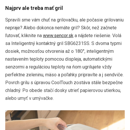
Najprv ale treba mať gril
Spravili sme vám chuť na grilovačku, ale počasie grilovaniu
nepraje? Alebo dokonca nemáte gril? Skôr, než začnete
ľutovať, kliknite na
www.sencor.sk
a nájdete riešenie. Volá
sa Inteligentný kontaktný gril SBG6231SS. S dvoma typmi
dosiek, možnosťou otvorenia až o 180°, inteligentným
nastavením teploty pomocou displeja, automatickými
senzormi a reguláciou teploty na ňom ugrilujete vždy
perfektne zeleninu, mäso a poľahky pripravíte a j sendviče.
Povrch grilu s úpravou CoolTouch zostáva stále bezpečne
chladný. Po obede stačí dosky utrieť papierovou utierkou,
alebo umyť v umývačke.