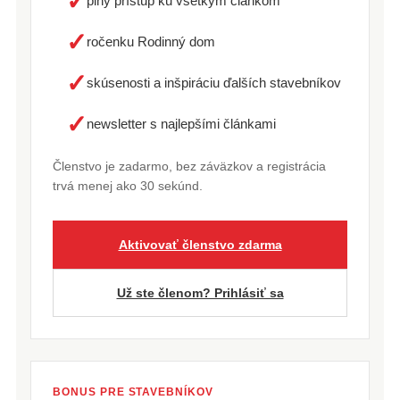
✓
plný prístup ku všetkým článkom
✓
ročenku Rodinný dom
✓
skúsenosti a inšpiráciu ďalších stavebníkov
✓
newsletter s najlepšími článkami
Členstvo je zadarmo, bez záväzkov a registrácia
trvá menej ako 30 sekúnd.
Aktivovať členstvo zdarma
Už ste členom? Prihlásiť sa
BONUS PRE STAVEBNÍKOV