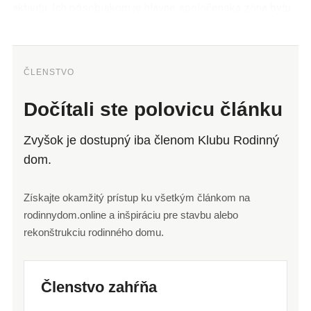
aktivitu. Ich pôsobiskom je hlavne spoločenská zóna bytu.
ČLENSTVO
Dočítali ste polovicu článku
Zvyšok je dostupný iba členom Klubu Rodinný
dom.
Získajte okamžitý prístup ku všetkým článkom na
rodinnydom.online a inšpiráciu pre stavbu alebo
rekonštrukciu rodinného domu.
Členstvo zahŕňa