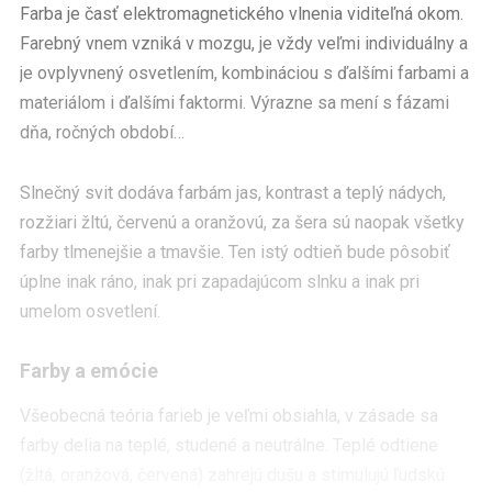
Farba je časť elektromagnetického vlnenia viditeľná okom.
Farebný vnem vzniká v mozgu, je vždy veľmi individuálny a
je ovplyvnený osvetlením, kombináciou s ďalšími farbami a
materiálom i ďalšími faktormi. Výrazne sa mení s fázami
dňa, ročných období…
Slnečný svit dodáva farbám jas, kontrast a teplý nádych,
rozžiari žltú, červenú a oranžovú, za šera sú naopak všetky
farby tlmenejšie a tmavšie. Ten istý odtieň bude pôsobiť
úplne inak ráno, inak pri zapadajúcom slnku a inak pri
umelom osvetlení.
Farby a emócie
Všeobecná teória farieb je veľmi obsiahla, v zásade sa
farby delia na teplé, studené a neutrálne. Teplé odtiene
(žltá, oranžová, červená) zahrejú dušu a stimulujú ľudskú