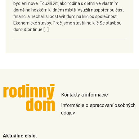
bydlení nové. Toužili žít jako rodina s dětmi ve vlastním
domě na hezkém klidném místě. Využili naspořenou část
financí a nechali si postavit dům na klíč od společnosti
Ekonomické stavby. Proč jsme stavěli na klíč Se stavbou
domuContinue […]
Kontakty a informácie
Informácie o spracovaní osobných
údajov
Aktuálne číslo: