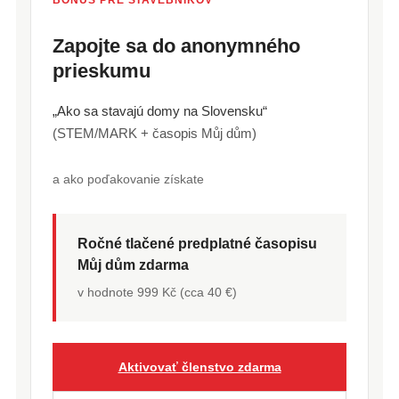
BONUS PRE STAVEBNÍKOV
Zapojte sa do anonymného
prieskumu
„Ako sa stavajú domy na Slovensku“
(STEM/MARK + časopis Můj dům)
a ako poďakovanie získate
Ročné tlačené predplatné časopisu
Můj dům zdarma
v hodnote 999 Kč (cca 40 €)
Aktivovať členstvo zdarma