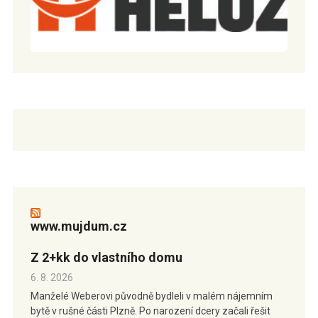
www.mujdum.cz
Z 2+kk do vlastního domu
6. 8. 2026
Manželé Weberovi původně bydleli v malém nájemním
bytě v rušné části Plzně. Po narození dcery začali řešit