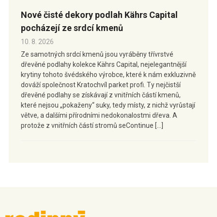
Nové čisté dekory podlah Kährs Capital
pocházejí ze srdcí kmenů
10. 8. 2026
Ze samotných srdcí kmenů jsou vyráběny třívrstvé
dřevěné podlahy kolekce Kährs Capital, nejelegantnější
krytiny tohoto švédského výrobce, které k nám exkluzivně
dováží společnost Kratochvíl parket profi. Ty nejčistší
dřevěné podlahy se získávají z vnitřních částí kmenů,
které nejsou „pokaženy“ suky, tedy místy, z nichž vyrůstají
větve, a dalšími přírodními nedokonalostmi dřeva. A
protože z vnitřních částí stromů seContinue […]