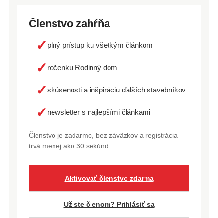
Členstvo zahŕňa
✓
plný prístup ku všetkým článkom
✓
ročenku Rodinný dom
✓
skúsenosti a inšpiráciu ďalších stavebníkov
✓
newsletter s najlepšími článkami
Členstvo je zadarmo, bez záväzkov a registrácia
trvá menej ako 30 sekúnd.
Aktivovať členstvo zdarma
Už ste členom? Prihlásiť sa