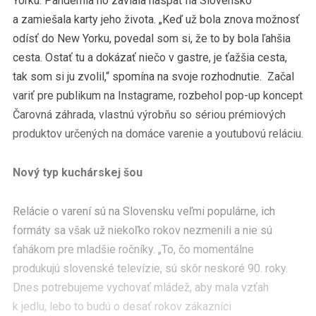
Yorku. Pandémia ho zaviala naspäť na Slovensko
a zamiešala karty jeho života. „Keď už bola znova možnosť
odísť do New Yorku, povedal som si, že to by bola ľahšia
cesta. Ostať tu a dokázať niečo v gastre, je ťažšia cesta,
tak som si ju zvolil,“ spomína na svoje rozhodnutie. Začal
variť pre publikum na Instagrame, rozbehol pop-up koncept
Čarovná záhrada, vlastnú výrobňu so sériou prémiových
produktov určených na domáce varenie a youtubovú reláciu.
Nový typ kuchárskej šou
Relácie o varení sú na Slovensku veľmi populárne, ich
formáty sa však už niekoľko rokov nezmenili a nie sú
ťahákom pre mladšie ročníky. „To, čo momentálne
produkujú slovenské televízie, sú skôr neskoré 90. roky.
Dnes potrebujeme vychovať mládež, aby mala vzťah
k jedlu, lebo to budú o desať rokov zákazníci