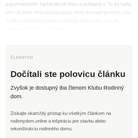
supermarketov, farmárskych trhov a reštaurácií. To sú ľudia,
ktorí si dnes televíziu nezapnú, tento koncept je mŕtvy. Oni
si chcú pozrieť program, keď majú chuť a čas, a to im
chceme dať,“ hovorí Dalibor.
ČLENSTVO
Dočítali ste polovicu článku
Zvyšok je dostupný iba členom Klubu Rodinný
dom.
Získajte okamžitý prístup ku všetkým článkom na
rodinnydom.online a inšpiráciu pre stavbu alebo
rekonštrukciu rodinného domu.