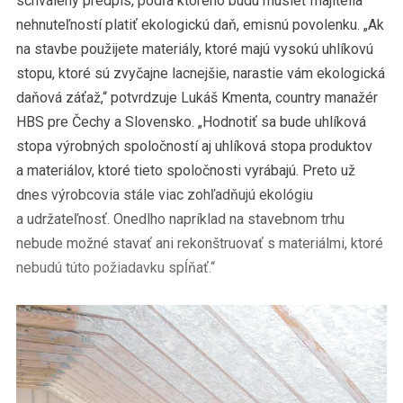
schválený predpis, podľa ktorého budú musieť majitelia
nehnuteľností platiť ekologickú daň, emisnú povolenku. „Ak
na stavbe použijete materiály, ktoré majú vysokú uhlíkovú
stopu, ktoré sú zvyčajne lacnejšie, narastie vám ekologická
daňová záťaž,“ potvrdzuje Lukáš Kmenta, country manažér
HBS pre Čechy a Slovensko. „Hodnotiť sa bude uhlíková
stopa výrobných spoločností aj uhlíková stopa produktov
a materiálov, ktoré tieto spoločnosti vyrábajú. Preto už
dnes výrobcovia stále viac zohľadňujú ekológiu
a udržateľnosť. Onedlho napríklad na stavebnom trhu
nebude možné stavať ani rekonštruovať s materiálmi, ktoré
nebudú túto požiadavku spĺňať.“