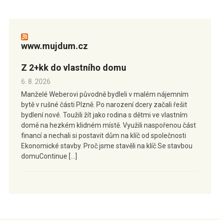
www.mujdum.cz
Z 2+kk do vlastního domu
6. 8. 2026
Manželé Weberovi původně bydleli v malém nájemním
bytě v rušné části Plzně. Po narození dcery začali řešit
bydlení nové. Toužili žít jako rodina s dětmi ve vlastním
domě na hezkém klidném místě. Využili naspořenou část
financí a nechali si postavit dům na klíč od společnosti
Ekonomické stavby. Proč jsme stavěli na klíč Se stavbou
domuContinue […]