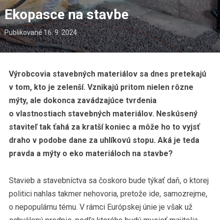
Ekopasce na stavbe
Publikované
16. 9. 2024
Výrobcovia stavebných materiálov sa dnes pretekajú
v tom, kto je zelenší. Vznikajú pritom nielen rôzne
mýty, ale dokonca zavádzajúce tvrdenia
o vlastnostiach stavebných materiálov. Neskúsený
staviteľ tak ťahá za kratší koniec a môže ho to vyjsť
draho v podobe dane za uhlíkovú stopu. Aká je teda
pravda a mýty o eko materiáloch na stavbe?
Stavieb a stavebníctva sa čoskoro bude týkať daň, o ktorej
politici nahlas takmer nehovoria, pretože ide, samozrejme,
o nepopulárnu tému. V rámci Európskej únie je však už