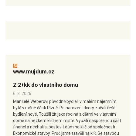
www.mujdum.cz
Z 2+kk do vlastního domu
6. 8. 2026
Manželé Weberovi původně bydleli v malém nájemním
bytě v rušné části Plzně. Po narození dcery začali řešit
bydlení nové. Toužili žít jako rodina s dětmi ve vlastním
domě na hezkém klidném místě. Využili naspořenou část
financí a nechali si postavit dům na klíč od společnosti
Ekonomické stavby. Proč jsme stavěli na klíč Se stavbou