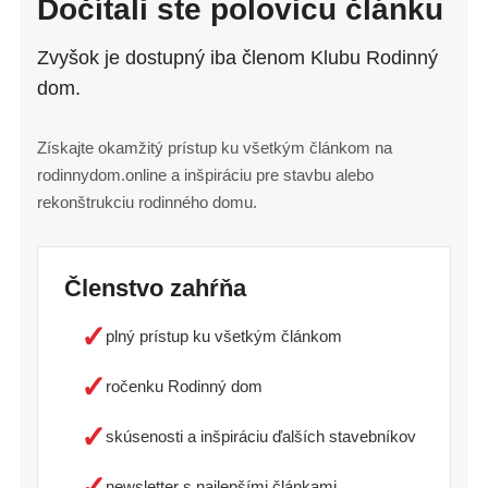
Dočítali ste polovicu článku
Zvyšok je dostupný iba členom Klubu Rodinný
dom.
Získajte okamžitý prístup ku všetkým článkom na
rodinnydom.online a inšpiráciu pre stavbu alebo
rekonštrukciu rodinného domu.
Členstvo zahŕňa
✓
plný prístup ku všetkým článkom
✓
ročenku Rodinný dom
✓
skúsenosti a inšpiráciu ďalších stavebníkov
✓
newsletter s najlepšími článkami