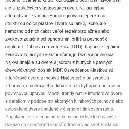
Materiál dverného krídla rozhoduje o odolnosti, životnosti,
ale aj izolačných vlastnostiach dverí. Najlacnejšou
alternatívou je voština – impregnovaná lepenka so
štruktúrou osích plástov. Dvere sú ľahké, lacné, ale
nemožno od nich čakať veľké tepelnoizolačné alebo
zvukovoizolačné schopnosti, ani prílišnú pevnosť či
odolnosť. Dutinová drevotrieska (DTD) disponuje lepšími
zvukovoizolačnými vlastnosťami, je ťažšia a pevnejšia.
Najkvalitnejšie sú dvere s jadrom z hutných a pevných
drevovláknitých dosiek MDF. Osvedčenou klasikou sú
interiérové dvere z masívu. Najčastejšie sa vyrábajú
z borovíc, smreka alebo duba a môžu byť opatrené rôznou
povrchovou úpravou. Medzi trendy patria interiérové dvere
s detailom v podobe strieborných hliníkových pruhov alebo
celosklené dvere usadené v čiernom hliníkovom ráme.
Populárne je aj elegantné satinované sklo, ktoré navyše
dokáže do miestnosti vniesť o trochu viac svetla. Stálice