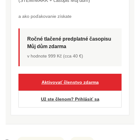
(STEM/MARK + časopis Můj dům)
a ako poďakovanie získate
Ročné tlačené predplatné časopisu
Můj dům zdarma
v hodnote 999 Kč (cca 40 €)
Aktivovať členstvo zdarma
Už ste členom? Prihlásiť sa