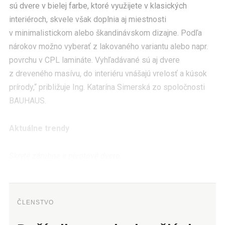
sú dvere v bielej farbe, ktoré využijete v klasických
interiéroch, skvele však doplnia aj miestnosti
v minimalistickom alebo škandinávskom dizajne. Podľa
nárokov možno vyberať z lakovaného variantu alebo napr.
povrchu v CPL lamináte. Vyhľadávané sú aj dvere
z dreveného masívu, do interiéru vnášajú vrelosť a kúsok
prírody,“ približuje Ing. Katarína Simerská zo spoločnosti
BAUHAUS.
Aktuálne trendy
Skryté zárubne a pivotové dvere
ČLENSTVO