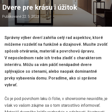
Dvere pre krásu i úžitok
Publikované
22. 5. 2023
Správny výber dverí zahŕňa celý rad aspektov, ktoré
môžeme rozdeliť na funkčné a dizajnové. Musíte zvoliť
spôsob otvárania, materiál a povrchovú úpravu.
V neposlednom rade ich treba zladiť s charakterom
interiéru. Môžu sa vám páčiť nenápadné dvere
splývajúce so stenami, alebo naopak dominantné
prvky vybavenia domu. Poradíme, ako si správne
vybrať.
Čo je pod povrchom laku či fólie, v showroome neuvidíte, je
však vo vašom záujme sa o tom starostlivo informovať.