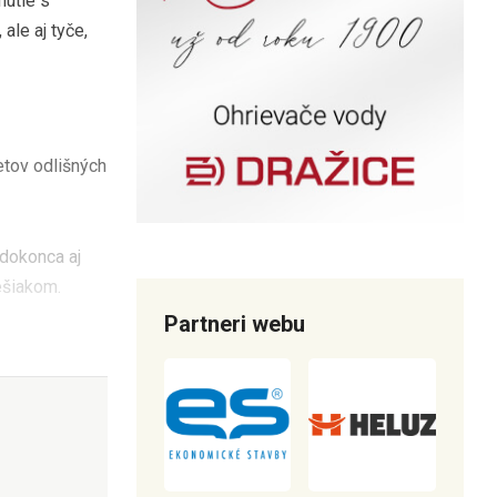
nutie s
ale aj tyče,
tov odlišných
 dokonca aj
ešiakom.
Partneri webu