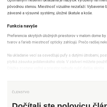
Optimálnym riešením ukladania je nábytok vyrobený na mieru
pôvodnou stenou. Miestnosť vizuálne nezaťaží. Vybavenie by
závesné a výsuvné systémy, úložné škatule a koše.
Funkcia navyše
Preferencia skrytých úložných priestorov v malom dome by
tvarov a farieb miestnosť opticky zahlcujú. Prečo radšej nek
Na ukladanie vecí sa osvedčujú pufy s dutými útrobami, po
plytká zásuvka jedálenského stola. V zádverí môžete použi
Dlážka zostane voľná a priestor nebude rušiť ďalšia skriňa.
ČLENSTVO
Dočítali ste polovicu čl