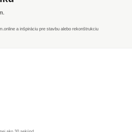
m.
online a inšpiráciu pre stavbu alebo rekonštrukciu
enej ako 30 sekúnd.