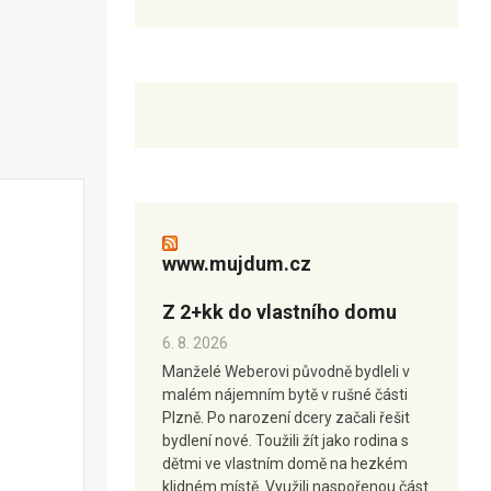
www.mujdum.cz
Z 2+kk do vlastního domu
6. 8. 2026
Manželé Weberovi původně bydleli v
malém nájemním bytě v rušné části
Plzně. Po narození dcery začali řešit
bydlení nové. Toužili žít jako rodina s
dětmi ve vlastním domě na hezkém
klidném místě. Využili naspořenou část