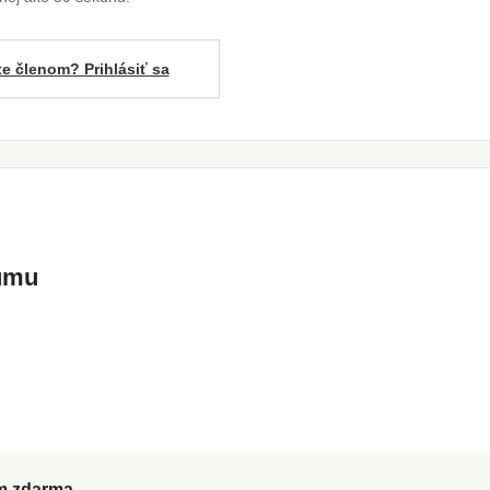
te členom? Prihlásiť sa
kumu
ům zdarma