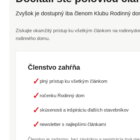
Zvyšok je dostupný iba členom Klubu Rodinný do
Získajte okamžitý prístup ku všetkým článkom na rodinnydom.
rodinného domu.
Členstvo zahŕňa
✓
plný prístup ku všetkým článkom
✓
ročenku Rodinný dom
✓
skúsenosti a inšpiráciu ďalších stavebníkov
✓
newsletter s najlepšími článkami
Členstvo je zadarmo, bez záväzkov a registrácia trvá m