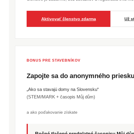
Aktivovať členstvo zdarma
Už s
BONUS PRE STAVEBNÍKOV
Zapojte sa do anonymného pries
„Ako sa stavajú domy na Slovensku“
(STEM/MARK + časopis Můj dům)
a ako poďakovanie získate
Ročné tlačené predplatné časopisu Můj d