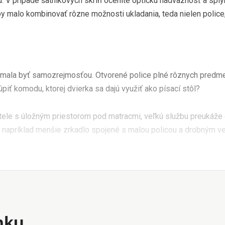
. V prípade šatníkových skríň oceníte optickú nadväznosť a sply
 malo kombinovať rôzne možnosti ukladania, teda nielen police, 
 mala byť samozrejmosťou. Otvorené police plné rôznych predme
úpiť komodu, ktorej dvierka sa dajú využiť ako písací stôl?
stele s úložným priestorom pod matracmi, veľkú službu preukáže
ť napríklad menšie zrkadlo spojené s malou policou a drobným v
ánku