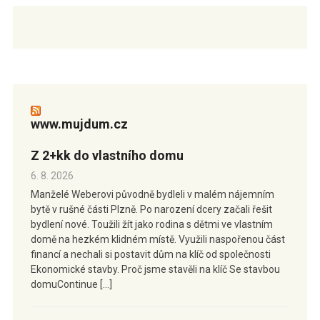
www.mujdum.cz
Z 2+kk do vlastního domu
6. 8. 2026
Manželé Weberovi původně bydleli v malém nájemním
bytě v rušné části Plzně. Po narození dcery začali řešit
bydlení nové. Toužili žít jako rodina s dětmi ve vlastním
domě na hezkém klidném místě. Využili naspořenou část
financí a nechali si postavit dům na klíč od společnosti
Ekonomické stavby. Proč jsme stavěli na klíč Se stavbou
domuContinue […]