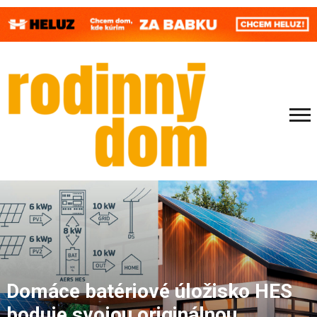
Domáce batériové úložisko HES
boduje svojou originálnou