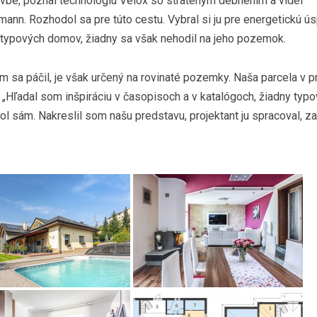
avbe, poznal technológiu Velox so strateným debnením a videl
ann. Rozhodol sa pre túto cestu. Vybral si ju pre energetickú ú
 typových domov, žiadny sa však nehodil na jeho pozemok.
ám sa páčil, je však určený na rovinaté pozemky. Naša parcela v
. „Hľadal som inšpiráciu v časopisoch a v katalógoch, žiadny ty
hol sám. Nakreslil som našu predstavu, projektant ju spracoval, 