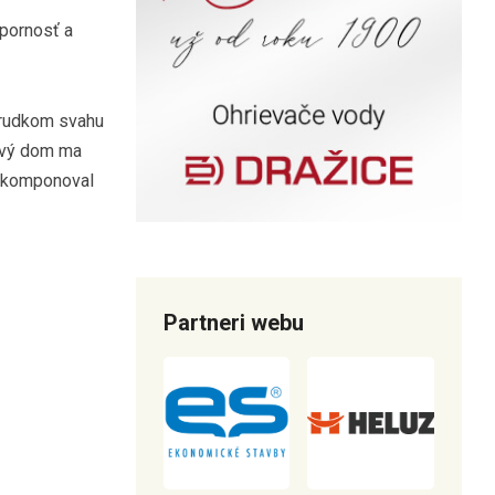
spornosť a
 prudkom svahu
pový dom ma
zakomponoval
Partneri webu