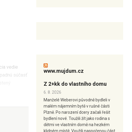
cia vedie
www.mujdum.cz
západnú súčasť
istený
Z 2+kk do vlastního domu
6. 8. 2026
Manželé Weberovi původně bydleli v
malém nájemním bytě v rušné části
Plzně. Po narození dcery začali řešit
bydlení nové. Toužili žít jako rodina s
dětmi ve vlastním domě na hezkém
klidném místě. Využili naspořenou část