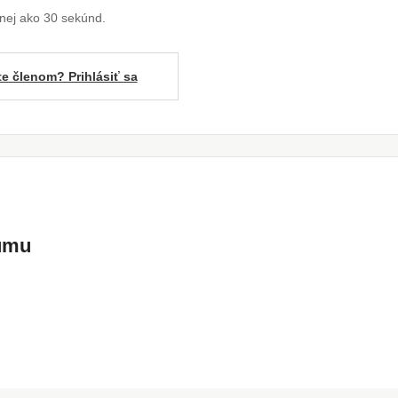
enej ako 30 sekúnd.
te členom? Prihlásiť sa
kumu