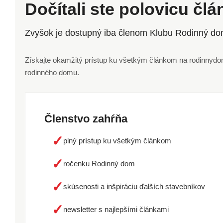
Dočítali ste polovicu čl
Zvyšok je dostupný iba členom Klubu Rodinný do
Získajte okamžitý prístup ku všetkým článkom na rodinnydom.
rodinného domu.
Členstvo zahŕňa
✓
plný prístup ku všetkým článkom
✓
ročenku Rodinný dom
✓
skúsenosti a inšpiráciu ďalších stavebníkov
✓
newsletter s najlepšími článkami