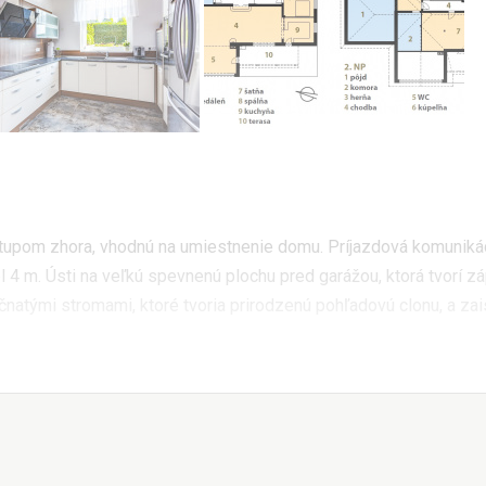
vstupom zhora, vhodnú na umiestnenie domu. Príjazdová komuniká
l 4 m. Ústi na veľkú spevnenú plochu pred garážou, ktorá tvorí 
natými stromami, ktoré tvoria prirodzenú pohľadovú clonu, a za