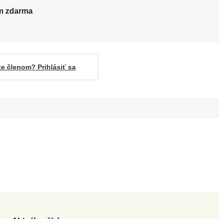
ům zdarma
te členom? Prihlásiť sa