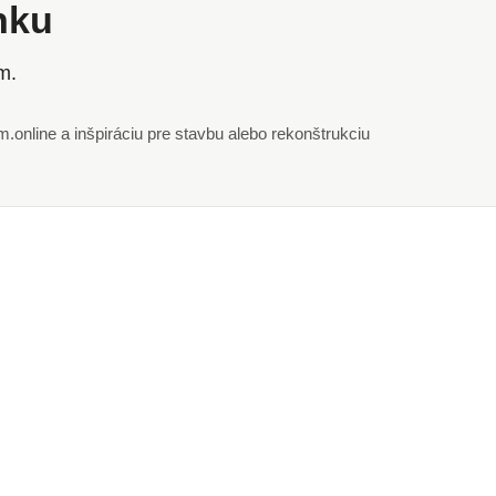
ánku
m.
online a inšpiráciu pre stavbu alebo rekonštrukciu