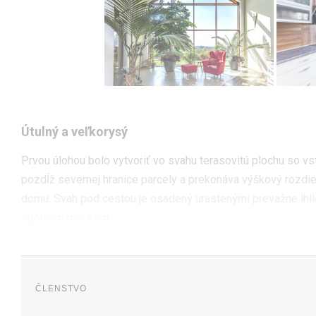
Útulný a veľkorysý
Prvou úlohou bolo vytvoriť vo svahu terasovitú plochu so 
pozdĺž severnej hranice parcely a prekonáva výškový rozdie
domu. Svah pod cestou je osadený urastenými prevažne ihlič
oporným múrikom.
ČLENSTVO