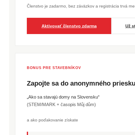
Členstvo je zadarmo, bez záväzkov a registrácia trvá m
Aktivovať členstvo zdarma
Už s
BONUS PRE STAVEBNÍKOV
Zapojte sa do anonymného pries
„Ako sa stavajú domy na Slovensku“
(STEM/MARK + časopis Můj dům)
a ako poďakovanie získate