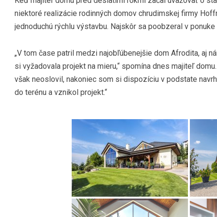
Keď majiteľ domu pred desiatimi rokmi začal uvažovať o st
niektoré realizácie rodinných domov chrudimskej firmy Hoffm
jednoduchú rýchlu výstavbu. Najskôr sa poobzeral v ponuke
„V tom čase patril medzi najobľúbenejšie dom Afrodita, aj n
si vyžadovala projekt na mieru,“ spomína dnes majiteľ domu
však neoslovil, nakoniec som si dispozíciu v podstate navr
do terénu a vznikol projekt.“