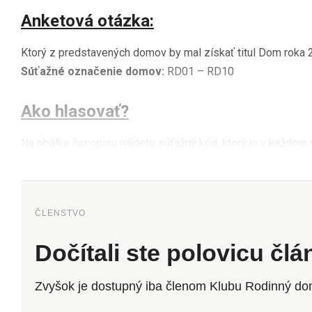
Anketová otázka:
Ktorý z predstavených domov by mal získať titul Dom roka
Súťažné označenie domov:
RD01 – RD10
Ako hlasovať?
Na obálke časopisu nájdete súťažný kód, ktorý je v každom v
ČLENSTVO
Dočítali ste polovicu čl
Zvyšok je dostupný iba členom Klubu Rodinný do