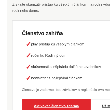
Získajte okamžitý prístup ku všetkým článkom na rodinnydom.
rodinného domu.
Členstvo zahŕňa
✓
plný prístup ku všetkým článkom
✓
ročenku Rodinný dom
✓
skúsenosti a inšpiráciu ďalších stavebníkov
✓
newsletter s najlepšími článkami
Členstvo je zadarmo, bez záväzkov a registrácia trvá m
Aktivovať členstvo zdarma
Už s