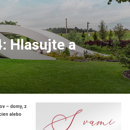
 Hlasujte a
tov – domy, z
cien alebo