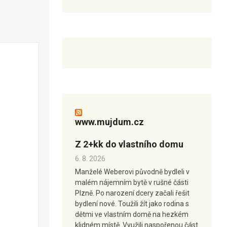
www.mujdum.cz
Z 2+kk do vlastního domu
6. 8. 2026
Manželé Weberovi původně bydleli v
malém nájemním bytě v rušné části
Plzně. Po narození dcery začali řešit
bydlení nové. Toužili žít jako rodina s
dětmi ve vlastním domě na hezkém
klidném místě. Využili naspořenou část