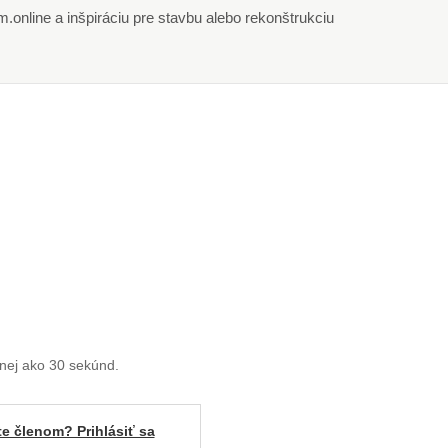
online a inšpiráciu pre stavbu alebo rekonštrukciu
enej ako 30 sekúnd.
te členom? Prihlásiť sa