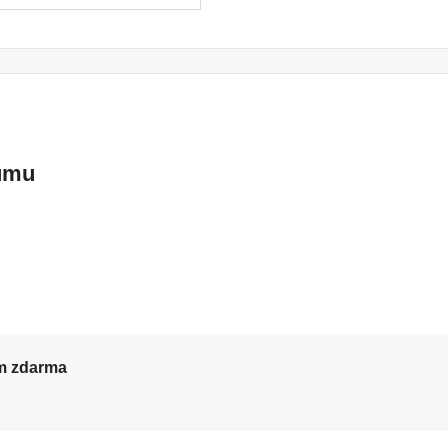
kumu
ům zdarma