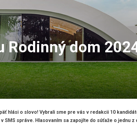
 Rodinný dom 2024:
opäť hlási o slovo! Vybrali sme pre vás v redakcii 10 kandidá
e v SMS správe. Hlasovaním sa zapojíte do súťaže o jednu z 