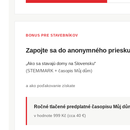
BONUS PRE STAVEBNÍKOV
Zapojte sa do anonymného pries
„Ako sa stavajú domy na Slovensku“
(STEM/MARK + časopis Můj dům)
a ako poďakovanie získate
Ročné tlačené predplatné časopisu Můj d
v hodnote 999 Kč (cca 40 €)