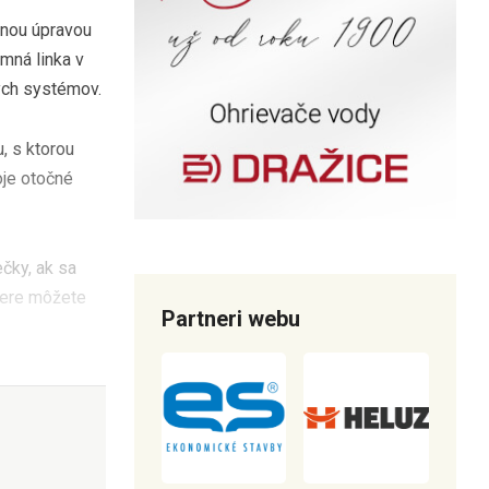
lnou úpravou
emná linka v
ných systémov.
, s ktorou
oje otočné
ečky, ak sa
dvere môžete
Partneri webu