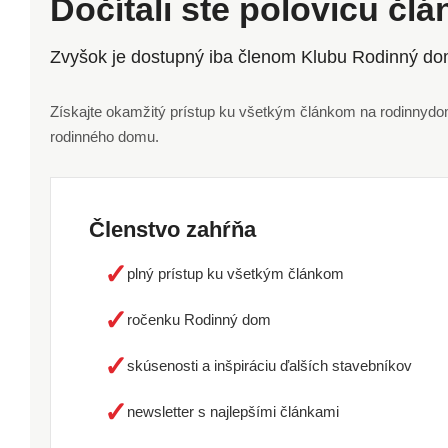
Dočítali ste polovicu čl
Zvyšok je dostupný iba členom Klubu Rodinný do
Získajte okamžitý prístup ku všetkým článkom na rodinnydom.
rodinného domu.
Členstvo zahŕňa
✓
plný prístup ku všetkým článkom
✓
ročenku Rodinný dom
✓
skúsenosti a inšpiráciu ďalších stavebníkov
✓
newsletter s najlepšími článkami