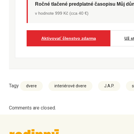
Ročné tlačené predplatné časopisu Můj d
v hodnote 999 Kč (cca 40 €)
Aktivovať členstvo zdarma
Už s
Tagy
dvere
interiérové dvere
J.A.P.
s
Comments are closed.