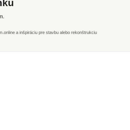
ánku
m.
online a inšpiráciu pre stavbu alebo rekonštrukciu