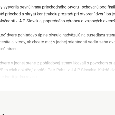
by vytvorila pevnú hranu priechodného otvoru, schovanú pod finá
tý priechod a skrytú konštrukciu prezradí pri otvorení dverí iba j
poločnosti J.A.P. Slovakia, popredného výrobcu dizajnových dver
keď dvere pohľadovo úplne plynulo nadväzujú na susediacu stenu
ceníte aj vtedy, ak chcete mať v jednej miestnosti vedľa seba dv
inú stranu.
dvere v jednej stene z pohľadovej strany lícovali s povrchom pri
VE to však dokáže,“ dopĺňa Petr Paksi z J.A.P. Slovakia. Každé 
ne tvoriť jednu rovinu.