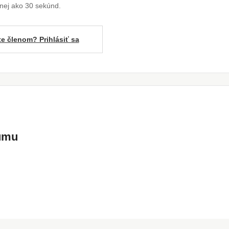
enej ako 30 sekúnd.
te členom? Prihlásiť sa
kumu