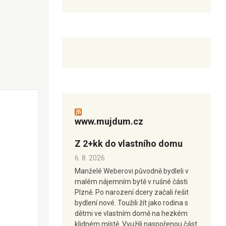
www.mujdum.cz
Z 2+kk do vlastního domu
6. 8. 2026
Manželé Weberovi původně bydleli v
malém nájemním bytě v rušné části
Plzně. Po narození dcery začali řešit
bydlení nové. Toužili žít jako rodina s
dětmi ve vlastním domě na hezkém
klidném místě. Využili naspořenou část