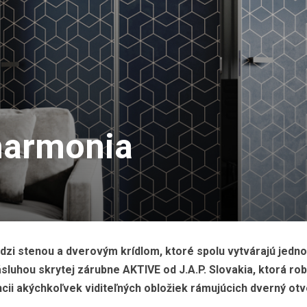
harmonia
dzi stenou a dverovým krídlom, ktoré spolu vytvárajú jedno
luhou skrytej zárubne AKTIVE od J.A.P. Slovakia, ktorá rob
ii akýchkoľvek viditeľných obložiek rámujúcich dverný otv