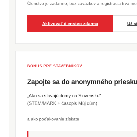
Členstvo je zadarmo, bez záväzkov a registrácia trvá m
Aktivovať členstvo zdarma
Už s
BONUS PRE STAVEBNÍKOV
Zapojte sa do anonymného pries
„Ako sa stavajú domy na Slovensku“
(STEM/MARK + časopis Můj dům)
a ako poďakovanie získate