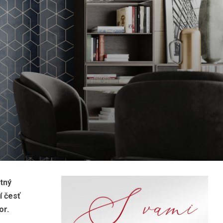
tný
í česť
or.