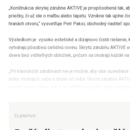
„Konštrukcia skrytej zárubne AKTIVE je prispôsobená tak, a
priečky, či už ide o maľbu alebo tapetu. Vznikne tak úplne čis
hranách otvoru,“ vysvetľuje Petr Paksi, obchodný riaditeľ s
Výsledkom je vysoko estetické a dizajnovo čisté riešenie, 
vytvárajú pôsobivú celistvú rovinu. Skrytú zárubňu AKTIVE o
dvere bez viditeľných obložiek, pričom sa otvárajú každé na 
„Pri klasických zárubniach nie je možné, aby obe susediace 
jedny otvárajú k sebe a druhé od seba. Skrytá zárubňa AKTI
otvárať na inú stranu, ale z tej pohľadovej budú stále elegant
ČLENSTVO