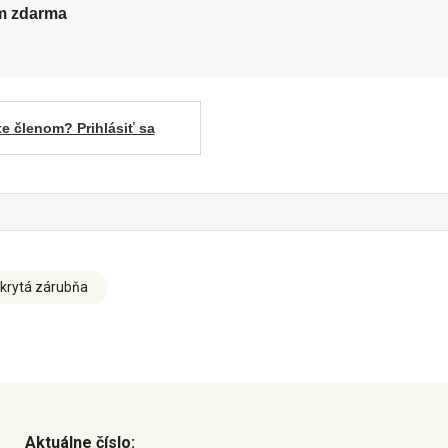
ům zdarma
te členom? Prihlásiť sa
krytá zárubňa
Aktuálne číslo: