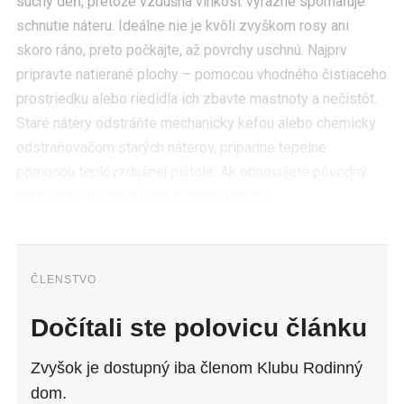
suchý deň, pretože vzdušná vlhkosť výrazne spomaľuje
schnutie náteru. Ideálne nie je kvôli zvyškom rosy ani
skoro ráno, preto počkajte, až povrchy uschnú. Najprv
pripravte natierané plochy – pomocou vhodného čistiaceho
prostriedku alebo riedidla ich zbavte mastnoty a nečistôt.
Staré nátery odstráňte mechanicky kefou alebo chemicky
odstraňovačom starých náterov, prípadne tepelne
pomocou teplovzdušnej pištole. Ak obnovujete pôvodný
náter, stačí ho len očistiť a jemne obrúsiť.
ČLENSTVO
Dočítali ste polovicu článku
Zvyšok je dostupný iba členom Klubu Rodinný
dom.