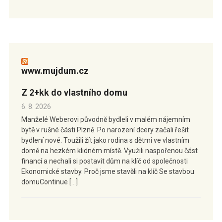
www.mujdum.cz
Z 2+kk do vlastního domu
6. 8. 2026
Manželé Weberovi původně bydleli v malém nájemním
bytě v rušné části Plzně. Po narození dcery začali řešit
bydlení nové. Toužili žít jako rodina s dětmi ve vlastním
domě na hezkém klidném místě. Využili naspořenou část
financí a nechali si postavit dům na klíč od společnosti
Ekonomické stavby. Proč jsme stavěli na klíč Se stavbou
domuContinue […]