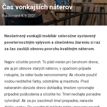
Čas vonkajších náterov
Publikované
8. 9. 2021
Neošetrený vonkajší mobiliár celoročne vystavený
poveternostným vplyvom a slnečnému žiareniu si raz
za čas zaslúži obnovu povrchu kvalitným náterom.
Najprv očistite povrch. To platí nielen pri čerstvom dreve,
ale aj pri obnove starých náterov, v opačnom prípade
riskujete, že náter bude nerovnomerný. Ak chcete použiť
vodou riediteľné farby, odstráňte aj mastnotu. Pred
natieraním obrúste drevo dohladka, tmelom vyrovnajte
prípadné poškodenia a očistite ho. Tmel nechajte poriadne
vytvrdnúť. Ak sa po zaschnutí tmel prepadne, naneste