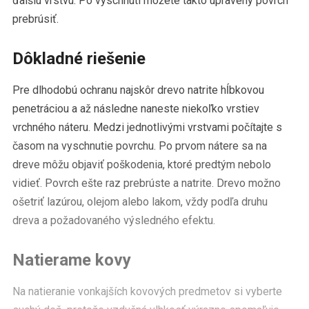
ďalšiu vrstvu. Po vyschnutí môžete takto upravený povrch
prebrúsiť.
Dôkladné riešenie
Pre dlhodobú ochranu najskôr drevo natrite hĺbkovou
penetráciou a až následne naneste niekoľko vrstiev
vrchného náteru. Medzi jednotlivými vrstvami počítajte s
časom na vyschnutie povrchu. Po prvom nátere sa na
dreve môžu objaviť poškodenia, ktoré predtým nebolo
vidieť. Povrch ešte raz prebrúste a natrite. Drevo možno
ošetriť lazúrou, olejom alebo lakom, vždy podľa druhu
dreva a požadovaného výsledného efektu.
Natierame kovy
Na natieranie vonkajších kovových predmetov si vyberte