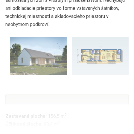
samostatných zón s vlastným príslušenstvom. Nechýbajú
ani odkladacie priestory vo forme vstavaných šatníkov,
technickej miestnosti a skladovacieho priestoru v
neobytnom podkroví.
2
Zastavaná plocha:
156,5 m
2
Úžitková plocha:
98,4 m