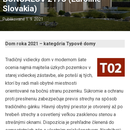
Slovakia)
Publikované
1. 9. 2021
Dom roka 2021 – kategória Typové domy
Tradičný vidiecky dom v modernom šate
ocenia najmä majitelia úzkych pozemkov v
starej vidieckej zástavbe, ale poteší aj tých,
ktorí by radi mali obytné miestnosti
orientované na bočnú stranu pozemku. Súkromie a ochranu
proti preslneniu zabezpečuje previs strechy na spôsob
tradičného gánku. Hlavný obytný priestor je otvorený až po
hrebeň strechy a osvetlený veľkou zasklenou stenou a
strešnými oknami. Dispozícia je prehľadne členená do