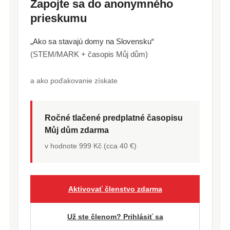
Zapojte sa do anonymného
prieskumu
„Ako sa stavajú domy na Slovensku“
(STEM/MARK + časopis Můj dům)
a ako poďakovanie získate
Ročné tlačené predplatné časopisu
Můj dům zdarma
v hodnote 999 Kč (cca 40 €)
Aktivovať členstvo zdarma
Už ste členom? Prihlásiť sa