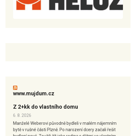
www.mujdum.cz
Z 2+kk do vlastního domu
6. 8. 2026
Manželé Weberovi původně bydleli v malém nájemním
bytě v rušné části Plzně. Po narození dcery začali řešit
bydlení nové. Toužili žít jako rodina s dětmi ve vlastním