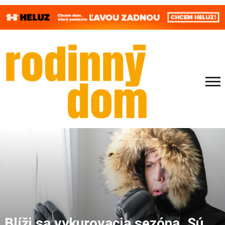
Blíži sa vykurovacia sezóna. Sú