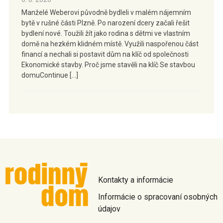
Manželé Weberovi původně bydleli v malém nájemním
bytě v rušné části Plzně. Po narození dcery začali řešit
bydlení nové. Toužili žít jako rodina s dětmi ve vlastním
domě na hezkém klidném místě. Využili naspořenou část
financí a nechali si postavit dům na klíč od společnosti
Ekonomické stavby. Proč jsme stavěli na klíč Se stavbou
domuContinue […]
Kontakty a informácie
Informácie o spracovaní osobných
údajov