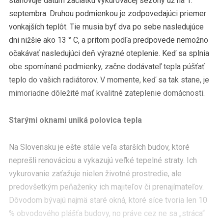
stanovuje dátum začiatku vykurovacej sezóny už na 1.
septembra. Druhou podmienkou je zodpovedajúci priemer
vonkajších teplôt. Tie musia byť dva po sebe nasledujúce
dni nižšie ako 13 ° C, a pritom podľa predpovede nemožno
očakávať nasledujúci deň výrazné oteplenie. Keď sa splnia
obe spomínané podmienky, začne dodávateľ tepla púšťať
teplo do vašich radiátorov. V momente, keď sa tak stane, je
mimoriadne dôležité mať kvalitné zateplenie domácnosti.
Starými oknami uniká polovica tepla
Na Slovensku je ešte stále veľa starších budov, ktoré
neprešli renováciou a vykazujú veľké tepelné straty. Ich
vykurovanie zaťažuje nielen životné prostredie, ale
predovšetkým peňaženky ich majiteľov či prenajímateľov.
Dôvodom bývajú najmä staré okná, ktoré síce tvoria len 10
% obvodového plášťa budovy, no práve cez ne sa „stráca“