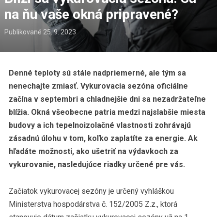
na ňu vaše okná pripravené?
Publikované
25. 9. 2023
Denné teploty sú stále nadpriemerné, ale tým sa
nenechajte zmiasť. Vykurovacia sezóna oficiálne
začína v septembri a chladnejšie dni sa nezadržateľne
blížia. Okná všeobecne patria medzi najslabšie miesta
budovy a ich tepelnoizolačné vlastnosti zohrávajú
zásadnú úlohu v tom, koľko zaplatíte za energie. Ak
hľadáte možnosti, ako ušetriť na výdavkoch za
vykurovanie, nasledujúce riadky určené pre vás.
Začiatok vykurovacej sezóny je určený vyhláškou
Ministerstva hospodárstva č. 152/2005 Z.z., ktorá