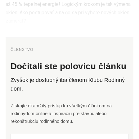
až 45 % tepelnej energie! Logickým krokom je tak výmena
okien. Ako postupovať a na čo sa pri výbere nových okien
zamerať?
ČLENSTVO
Dočítali ste polovicu článku
Zvyšok je dostupný iba členom Klubu Rodinný
dom.
Získajte okamžitý prístup ku všetkým článkom na
rodinnydom.online a inšpiráciu pre stavbu alebo
rekonštrukciu rodinného domu.