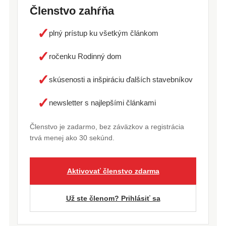
Členstvo zahŕňa
✓
plný prístup ku všetkým článkom
✓
ročenku Rodinný dom
✓
skúsenosti a inšpiráciu ďalších stavebníkov
✓
newsletter s najlepšími článkami
Členstvo je zadarmo, bez záväzkov a registrácia
trvá menej ako 30 sekúnd.
Aktivovať členstvo zdarma
Už ste členom? Prihlásiť sa