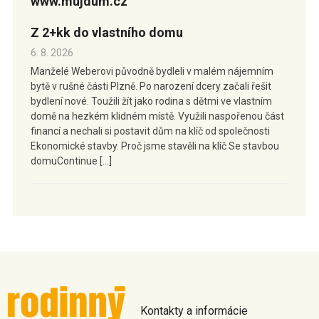
www.mujdum.cz
Z 2+kk do vlastního domu
6. 8. 2026
Manželé Weberovi původně bydleli v malém nájemním
bytě v rušné části Plzně. Po narození dcery začali řešit
bydlení nové. Toužili žít jako rodina s dětmi ve vlastním
domě na hezkém klidném místě. Využili naspořenou část
financí a nechali si postavit dům na klíč od společnosti
Ekonomické stavby. Proč jsme stavěli na klíč Se stavbou
domuContinue […]
Kontakty a informácie