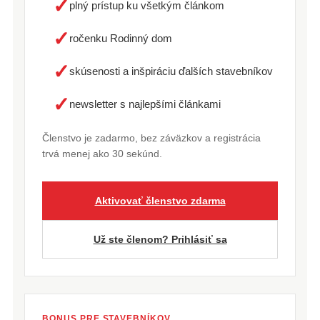
✓
plný prístup ku všetkým článkom
✓
ročenku Rodinný dom
✓
skúsenosti a inšpiráciu ďalších stavebníkov
✓
newsletter s najlepšími článkami
Členstvo je zadarmo, bez záväzkov a registrácia
trvá menej ako 30 sekúnd.
Aktivovať členstvo zdarma
Už ste členom? Prihlásiť sa
BONUS PRE STAVEBNÍKOV