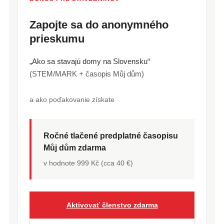
Zapojte sa do anonymného
prieskumu
„Ako sa stavajú domy na Slovensku“
(STEM/MARK + časopis Můj dům)
a ako poďakovanie získate
Ročné tlačené predplatné časopisu
Můj dům zdarma
v hodnote 999 Kč (cca 40 €)
Aktivovať členstvo zdarma