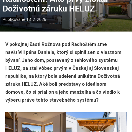
Doživotnú záruku HELUZ.
Publikované
13. 2. 2026
V pokojnej časti Rožnova pod Radhoštěm sme
navštívili pána Daniela, ktorý si splnil sen o vlastnom
bývaní. Jeho dom, postavený z tehlového systému
HELUZ, sa stal vôbec prvým v Českej aj Slovenskej
republike, na ktorý bola udelená unikátna Doživotná
záruka HELUZ. Aké boli predstavy o ideálnom
domove, čo si prial on a jeho manželka a čo viedlo k
výberu práve tohto stavebného systému?