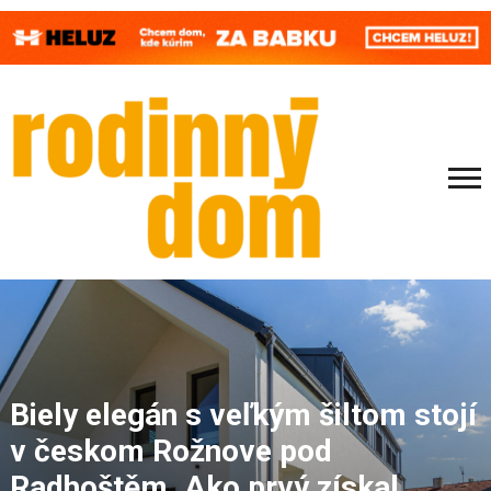
Biely elegán s veľkým šiltom stojí
v českom Rožnove pod
Radhoštěm. Ako prvý získal