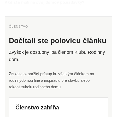
Aké ste mali na svoj domov požiadavky?
ČLENSTVO
Dočítali ste polovicu článku
Zvyšok je dostupný iba členom Klubu Rodinný
dom.
Získajte okamžitý prístup ku všetkým článkom na
rodinnydom.online a inšpiráciu pre stavbu alebo
rekonštrukciu rodinného domu.
Členstvo zahŕňa