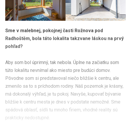
Sme v malebnej, pokojnej časti Rožnova pod
Radhoštěm, bola táto lokalita takzvane láskou na prvý
pohľad?
Aby som bol úprimný, tak nebola. Úplne na začiatku som
túto lokalitu nevnímal ako miesto pre budúci domov.
Pôvodne som si predstavoval niečo bližšie k centru, ale
zmenilo sa to s príchodom rodiny. Náš pozemok je krásny,
má dokonalý výhľad, je tu pokoj. Navyše, kupovať bývanie
bližšie k centru mesta je dnes v podstate nemožné. Sme
spádová oblasť, sídli tu mnoho firiem, vhodné reality sú
prakticky nedostupné.