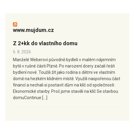
www.mujdum.cz
Z 2+kk do vlastního domu
6. 8. 2026
Manželé Weberovi původně bydleli v malém nájemním
bytě v rušné části Plzně. Po narození dcery začali řešit
bydlení nové. Toužili žít jako rodina s dětmi ve vlastním
domě na hezkém klidném místě. Využili naspořenou část
financí a nechali si postavit dům na klíč od společnosti
Ekonomické stavby. Proč jsme stavěli na klíč Se stavbou
domuContinue […]