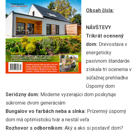
Obsah čísla:
NÁVŠTEVY
Trikrát ocenený
dom:
Drevostava v
energeticky
pasívnom štandarde
získala tri ocenenia v
súťažnej prehliadke
Úsporný dom
Seriózny dom:
Moderne vyzerajúci dom poskytuje
súkromie dvom generáciám
Bungalov vo farbách neba a slnka:
Prízemný úsporný
dom má optimistickú tvár a nestál veľa
Rozhovor s odborníkom:
Aký a ako si postaviť dom?