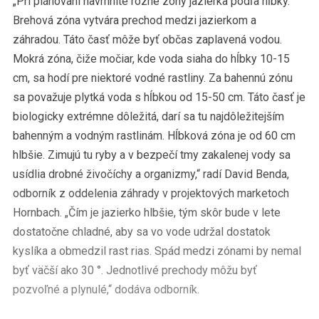
„Pri plánovaní navrhnite rôzne zóny jazierka podľa hĺbky.
Brehová zóna vytvára prechod medzi jazierkom a
záhradou. Táto časť môže byť občas zaplavená vodou.
Mokrá zóna, čiže močiar, kde voda siaha do hĺbky 10-15
cm, sa hodí pre niektoré vodné rastliny. Za bahennú zónu
sa považuje plytká voda s hĺbkou od 15-50 cm. Táto časť je
biologicky extrémne dôležitá, darí sa tu najdôležitejším
bahenným a vodným rastlinám. Hĺbková zóna je od 60 cm
hlbšie. Zimujú tu ryby a v bezpečí tmy zakalenej vody sa
usídlia drobné živočíchy a organizmy,“ radí David Benda,
odborník z oddelenia záhrady v projektových marketoch
Hornbach. „Čím je jazierko hlbšie, tým skôr bude v lete
dostatočne chladné, aby sa vo vode udržal dostatok
kyslíka a obmedzil rast rias. Spád medzi zónami by nemal
byť väčší ako 30 °. Jednotlivé prechody môžu byť
pozvoľné a plynulé,“ dodáva odborník.