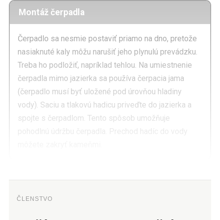
Montáž čerpadla
Čerpadlo sa nesmie postaviť priamo na dno, pretože
nasiaknuté kaly môžu narušiť jeho plynulú prevádzku.
Treba ho podložiť, napríklad tehlou. Na umiestnenie
čerpadla mimo jazierka sa používa čerpacia jama
(čerpadlo musí byť uložené pod úrovňou hladiny
vody). Saciu a tlakovú hadicu priveďte do jazierka a
spojte s čerpadlom. Tento spôsob umožňuje
pohodlnú údržbu čerpadla. Prechod hadíc do vody
môžete zakryť kameňmi.
ČLENSTVO