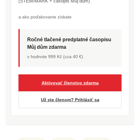
(STEM/MARK + časopis Můj dům)
a ako poďakovanie získate
Ročné tlačené predplatné časopisu
Můj dům zdarma
v hodnote 999 Kč (cca 40 €)
Aktivovať členstvo zdarma
Už ste členom? Prihlásiť sa