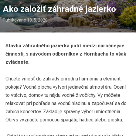
Ako založiť záhradné jazierko
Publikované
19. 5. 2020
Stavba záhradného jazierka patrí medzi náročnejšie
činnosti, s návodom odborníkov z Hornbachu to však
zvládnete.
Chcete vniesť do záhrady prírodnú harmóniu a element
pokoja? Vodná plocha vytvorí jedinečnú atmosféru. Ocení
to vtáctvo, domov tu nájdu vodné živočíchy. Vy môžete
relaxovať pri pohľade na vodnú hladinu a započúvať sa do
žabích koncertov. Základ je správny výber umiestnenia.
Obrys vyznačte pomocou špagátu, hadice alebo piesku.