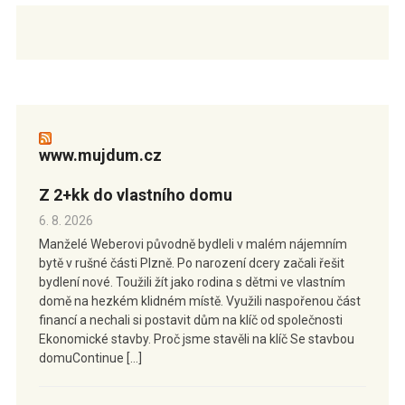
www.mujdum.cz
Z 2+kk do vlastního domu
6. 8. 2026
Manželé Weberovi původně bydleli v malém nájemním
bytě v rušné části Plzně. Po narození dcery začali řešit
bydlení nové. Toužili žít jako rodina s dětmi ve vlastním
domě na hezkém klidném místě. Využili naspořenou část
financí a nechali si postavit dům na klíč od společnosti
Ekonomické stavby. Proč jsme stavěli na klíč Se stavbou
domuContinue […]