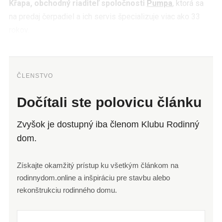
Křapa, obchodný riaditeľ spoločnosti
Pumpa
, ktorá sa
na predaj čerpadiel a ich servis špecializuje viac ako 33
rokov.
ČLENSTVO
Dočítali ste polovicu článku
Zvyšok je dostupný iba členom Klubu Rodinný
dom.
Získajte okamžitý prístup ku všetkým článkom na
rodinnydom.online a inšpiráciu pre stavbu alebo
rekonštrukciu rodinného domu.