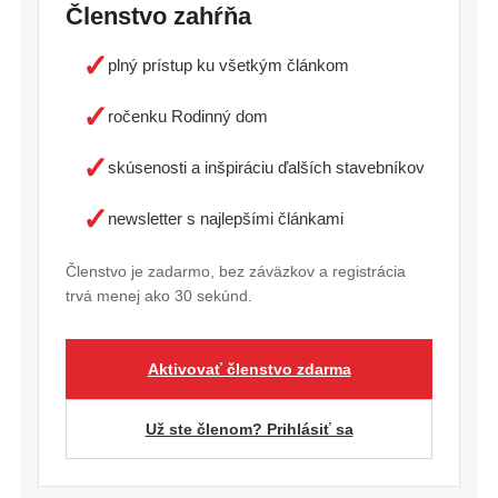
Členstvo zahŕňa
✓
plný prístup ku všetkým článkom
✓
ročenku Rodinný dom
✓
skúsenosti a inšpiráciu ďalších stavebníkov
✓
newsletter s najlepšími článkami
Členstvo je zadarmo, bez záväzkov a registrácia
trvá menej ako 30 sekúnd.
Aktivovať členstvo zdarma
Už ste členom? Prihlásiť sa