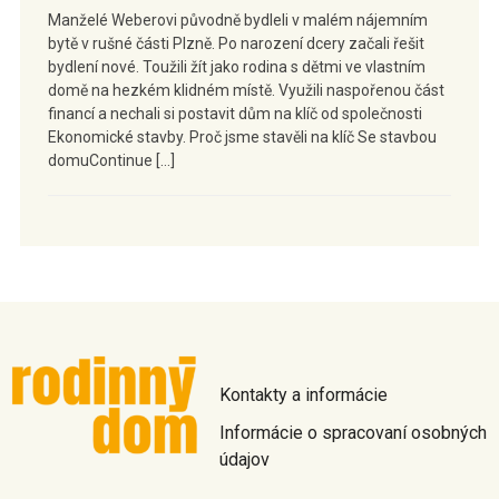
Manželé Weberovi původně bydleli v malém nájemním
bytě v rušné části Plzně. Po narození dcery začali řešit
bydlení nové. Toužili žít jako rodina s dětmi ve vlastním
domě na hezkém klidném místě. Využili naspořenou část
financí a nechali si postavit dům na klíč od společnosti
Ekonomické stavby. Proč jsme stavěli na klíč Se stavbou
domuContinue […]
Kontakty a informácie
Informácie o spracovaní osobných
údajov