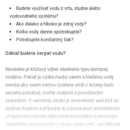
Budete využívať vodu z vrtu, studne alebo
vodovodného systému?
Ako ďaleko a hlboko je zdroj vody?
Koľko vody denne spotrebujete?
Potrebujete konštantný tlak?
Odkiaľ budete čerpať vodu?
Následne je kľúčový výber ideálneho typu domácej
vodárne. Pokiaľ je výška medzi saním a hladinou vody
menšia ako osem metrov (vrátane strát v ležatej časti
sacieho potrubia), zvoľte vodáreň s povrchovým
čerpadlom. V samotnej studni je umiestnený sací kôš so
spätnou klapkou a prípadne aj ochrana pred suchobehom.
„V opačnom prípade dajte prednosť vodárni s ponorným
čerpadlom umiestneným v studni alebo vrte,“
radí
Martin