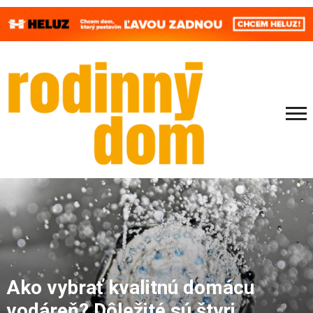
Ako vybrať kvalitnú domácu
vodáreň? Dôležité sú štyri